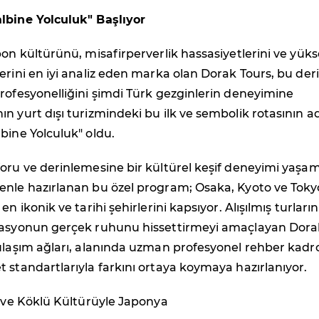
lbine Yolculuk" Başlıyor
pon kültürünü, misafirperverlik hassasiyetlerini ve yük
erini en iyi analiz eden marka olan Dorak Tours, bu der
rofesyonelliğini şimdi Türk gezginlerin deneyimine
n yurt dışı turizmindeki bu ilk ve sembolik rotasının ad
bine Yolculuk" oldu.
oru ve derinlemesine bir kültürel keşif deneyimi yaşam
enle hazırlanan bu özel program; Osaka, Kyoto ve Toky
en ikonik ve tarihi şehirlerini kapsıyor. Alışılmış turların
nasyonun gerçek ruhunu hissettirmeyi amaçlayan Dora
 ulaşım ağları, alanında uzman profesyonel rehber kadr
 standartlarıyla farkını ortaya koymaya hazırlanıyor.
i ve Köklü Kültürüyle Japonya