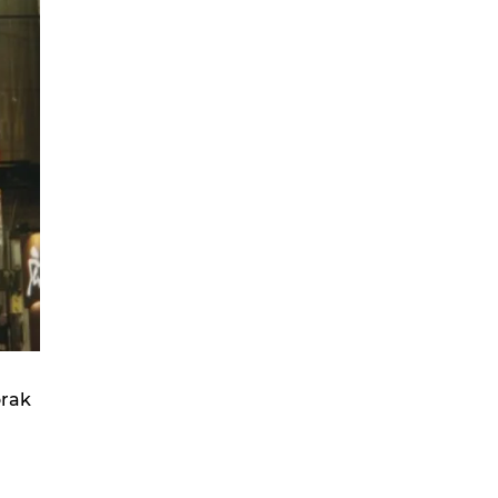
orak
)