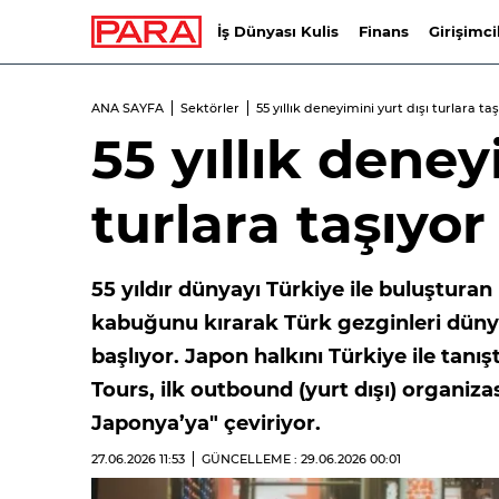
İş Dünyası Kulis
Finans
Girişimci
ANA SAYFA
Sektörler
55 yıllık deneyimini yurt dışı turlara ta
55 yıllık deney
turlara taşıyor
55 yıldır dünyayı Türkiye ile buluştur
kabuğunu kırarak Türk gezginleri düny
başlıyor. Japon halkını Türkiye ile ta
Tours, ilk outbound (yurt dışı) organ
Japonya’ya" çeviriyor.
27.06.2026
11:53
GÜNCELLEME : 29.06.2026
00:01