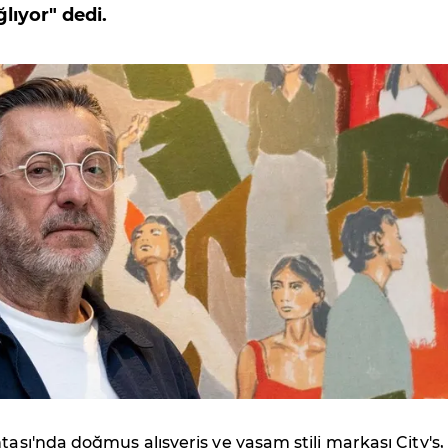
lıyor" dedi.
ntaşı'nda doğmuş alışveriş ve yaşam stili markası City's,