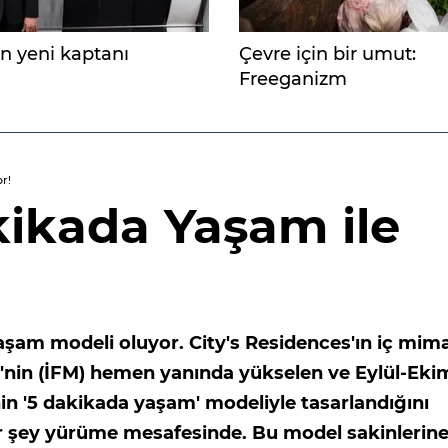
in yeni kaptanı
Çevre için bir umut:
Freeganizm
r!
kikada Yaşam ile
şam modeli oluyor. City's Residences'ın iç mima
i'nin (İFM) hemen yanında yükselen ve Eylül-Eki
in '5 dakikada yaşam' modeliyle tasarlandığını
er şey yürüme mesafesinde. Bu model sakinlerin