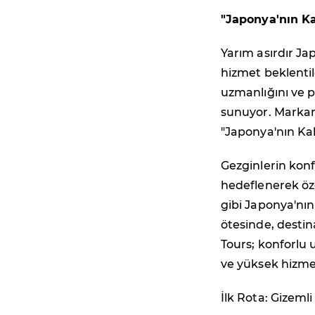
"Japonya'nın Ka
Yarım asırdır Ja
hizmet beklentil
uzmanlığını ve p
sunuyor. Markanı
"Japonya'nın Kal
Gezginlerin konf
hedeflenerek öz
gibi Japonya'nın 
ötesinde, desti
Tours; konforlu
ve yüksek hizmet
İlk Rota: Gizeml