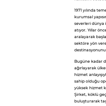
1971 yılında teme
kurumsal yapısı
severleri dünya 
atıyor. Yıllar ö
aralayarak başl
sektöre yön vere
destinasyonunu y
Bugüne kadar dü
ağırlayarak ülke
hizmet anlayışıy
sahip olduğu op
yüksek hizmet kal
Şirket, köklü ge
buluşturarak taç