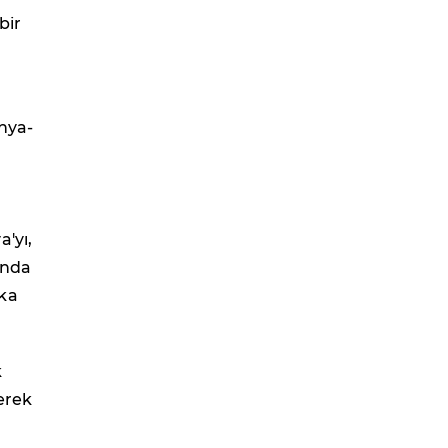
bir
nya-
'yı,
ında
şka
k
erek