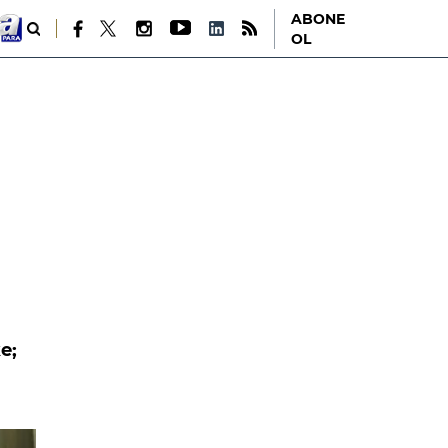
ABONE
OL
e;