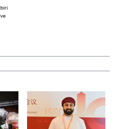
biri
 ve
,