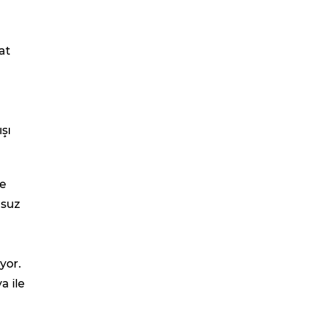
at
şı
de
rsuz
yor.
a ile