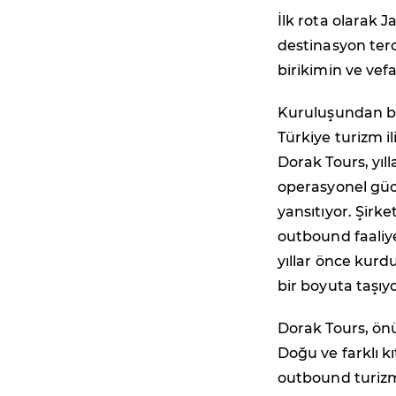
İlk rota olarak J
destinasyon terc
birikimin ve vefa
Kuruluşundan bu
Türkiye turizm il
Dorak Tours, yıl
operasyonel güc
yansıtıyor. Şirk
outbound faaliye
yıllar önce kur
bir boyuta taşıyo
Dorak Tours, ön
Doğu ve farklı k
outbound turizm