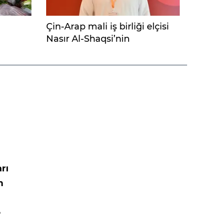
Çin-Arap mali iş birliği elçisi
Nasır Al-Shaqsi’nin
kaleminden Güney-Güney
hikayeleri...
rı
m
e