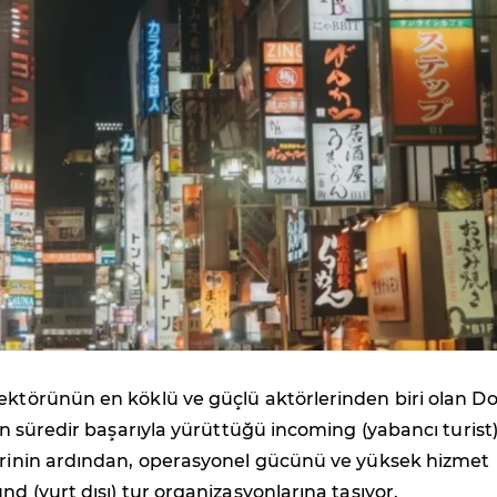
ektörünün en köklü ve güçlü aktörlerinden biri olan D
kın süredir başarıyla yürüttüğü incoming (yabancı turist
lerinin ardından, operasyonel gücünü ve yüksek hizmet
nd (yurt dışı) tur organizasyonlarına taşıyor.