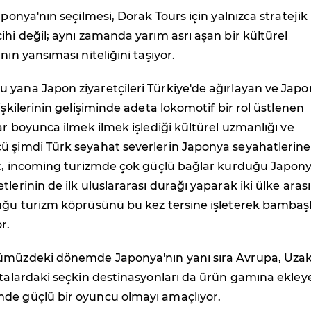
aponya'nın seçilmesi, Dorak Tours için yalnızca stratejik 
ihi değil; aynı zamanda yarım asrı aşan bir kültürel
nın yansıması niteliğini taşıyor.
 yana Japon ziyaretçileri Türkiye'de ağırlayan ve Japo
işkilerinin gelişiminde adeta lokomotif bir rol üstlenen
lar boyunca ilmek ilmek işlediği kültürel uzmanlığı ve
ü şimdi Türk seyahat severlerin Japonya seyahatlerine
et, incoming turizmde çok güçlü bağlar kurduğu Japonya
tlerinin de ilk uluslararası durağı yaparak iki ülke aras
duğu turizm köprüsünü bu kez tersine işleterek bamba
r.
ümüzdeki dönemde Japonya'nın yanı sıra Avrupa, Uza
ıtalardaki seçkin destinasyonları da ürün gamına ekley
de güçlü bir oyuncu olmayı amaçlıyor.