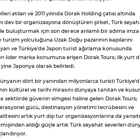
lleri atılan ve 2011 yılında Dorak Holding çatısı altında
nı dev bir organizasyona dönüştüren şirket, Türk seyah
ile buluşturmak için son derece anlamlı bir adıma imza
nce turizm yolculuğuna Uzak Doğu pazarının kapılarını
ayan ve Türkiye'de Japon turist ağırlama konusunda
n lider marka konumuna erişen Dorak Tours; ilk yurt dı
ine Japonya olarak belirledi.
nyanın dört bir yanından milyonlarca turisti Türkiye'
nin kültürel ve tarihi mirasını dünyaya tanıtan ve kusu
la sektörde güvenin simgesi haline gelen Dorak Tours;
erasyonel gücü, destinasyon yönetimi tecrübesini ve
itesini artık yurt dışı tur organizasyonlarına da yansıtı
çmişinden aldığı güçle artık Türk seyahat severleri düny
landırıyor.