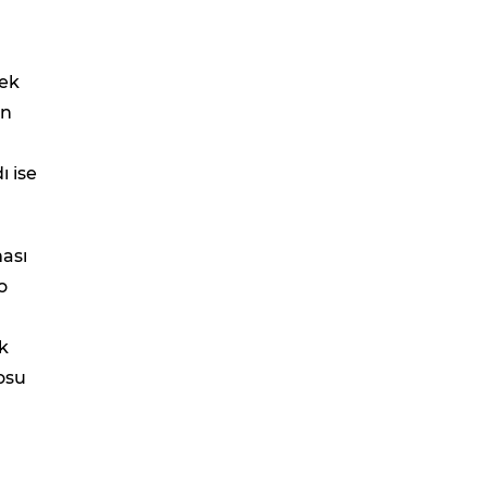
sek
in
ı ise
ası
o
k
osu