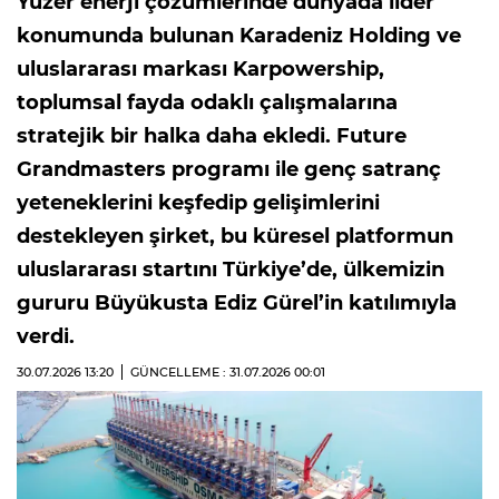
Yüzer enerji çözümlerinde dünyada lider
konumunda bulunan Karadeniz Holding ve
uluslararası markası Karpowership,
toplumsal fayda odaklı çalışmalarına
stratejik bir halka daha ekledi. Future
Grandmasters programı ile genç satranç
yeteneklerini keşfedip gelişimlerini
destekleyen şirket, bu küresel platformun
uluslararası startını Türkiye’de, ülkemizin
gururu Büyükusta Ediz Gürel’in katılımıyla
verdi.
30.07.2026
13:20
GÜNCELLEME : 31.07.2026
00:01