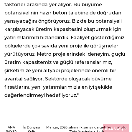
faktörler arasında yer alıyor. Bu büyüme
potansiyelinin hazır beton talebine de doğrudan
yansıyacağını öngörüyoruz. Biz de bu potansiyeli
karşılayacak üretim kapasitesini oluşturmak için
yatırımlarımızı hızlandırdık. Faaliyet gösterdiğimiz
bölgelerde çok sayıda yeni proje ile görüşmeler
yürütüyoruz. Metro projelerindeki deneyim, güçlü
üretim kapasitemiz ve güçlü referanslarımız,
şirketimize yeni altyapı projelerinde önemli bir
avantaj sağlıyor. Sektörde oluşacak büyüme
fırsatlarını, yeni yatırımlarımızla en iyi şekilde
değerlendirmeyi hedefliyoruz."
ANA
İş Dünyası
Mango, 2026 yılının ilk yarısında gelirlerini yüzde
BİZE ULAŞIN
SAYFA
Kulis
7’nin üzerinde artırdı