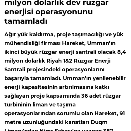
milyon dolarlık dev rüzgar
enerjisi operasyonunu
tamamladı
Ağır yük kaldırma, proje taşımacılığı ve yük
mühendisliği firması Hareket, Umman’ın
ikinci büyük rüzgar enerji santrali olacak 8,4
milyon dolarlık Riyah 1&2 Rüzgar Enerji
Santrali projesindeki operasyonlarını
başarıyla tamamladı. Umman’ın yenilenebilir
enerji kapasitesinin artırılmasına katkı
sağlayan proje kapsamında 36 adet rüzgar
türbininin liman ve taşıma
operasyonlarından sorumlu olan Hareket, 91
metre uzunluğundaki kanatları Duqm
Limanı’ndan Nimr Sahası’na uzanan 387