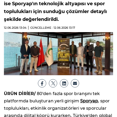
ise Sporyap'ın teknolojik altyapısı ve spor
toplulukları için sunduğu çözümler detaylı
şekilde değerlendirildi.
12.06.2026
13:04
GÜNCELLEME : 12.06.2026
13:17
ÜRÜN DİRİER/
80'den fazla spor branşını tek
platformda buluşturan yerli girişim
Sporyap
, spor
toplulukları, etkinlik organizatörleri ve sporcular
arasında dijital köprü kurarken, Türkiye'den global