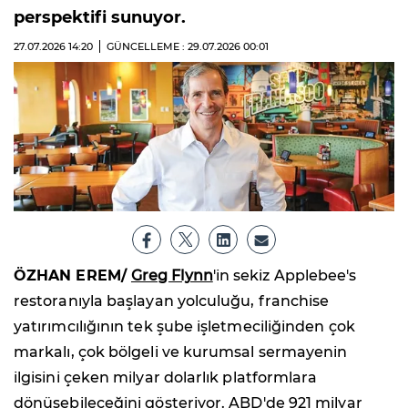
perspektifi sunuyor.
27.07.2026
14:20
GÜNCELLEME : 29.07.2026
00:01
ÖZHAN EREM/
Greg Flynn
'in sekiz Applebee's
restoranıyla başlayan yolculuğu, franchise
yatırımcılığının tek şube işletmeciliğinden çok
markalı, çok bölgeli ve kurumsal sermayenin
ilgisini çeken milyar dolarlık platformlara
dönüşebileceğini gösteriyor. ABD'de 921 milyar