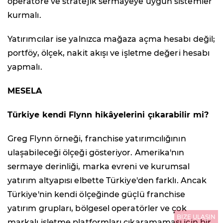
operatöre ve stratejik sermayeye uygun sistemler
kurmalı.
Yatırımcılar ise yalnızca mağaza açma hesabı değil;
portföy, ölçek, nakit akışı ve işletme değeri hesabı
yapmalı.
MESELA
Türkiye kendi Flynn hikâyelerini çıkarabilir mi?
Greg Flynn örneği, franchise yatırımcılığının
ulaşabileceği ölçeği gösteriyor. Amerika'nın
sermaye derinliği, marka evreni ve kurumsal
yatırım altyapısı elbette Türkiye'den farklı. Ancak
Türkiye'nin kendi ölçeğinde güçlü franchise
yatırım grupları, bölgesel operatörler ve çok
BİZE ULAŞIN
markalı işletme platformları çıkaramaması için bir