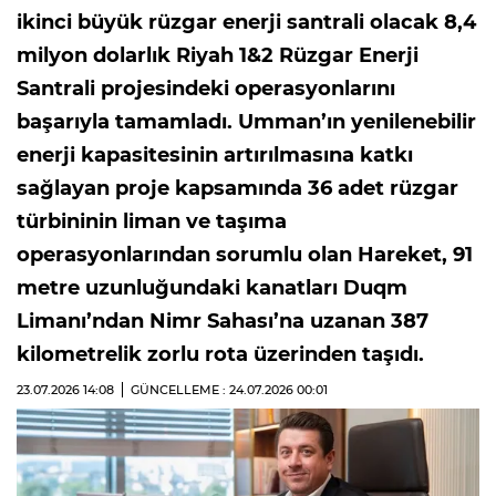
ikinci büyük rüzgar enerji santrali olacak 8,4
milyon dolarlık Riyah 1&2 Rüzgar Enerji
Santrali projesindeki operasyonlarını
başarıyla tamamladı. Umman’ın yenilenebilir
enerji kapasitesinin artırılmasına katkı
sağlayan proje kapsamında 36 adet rüzgar
türbininin liman ve taşıma
operasyonlarından sorumlu olan Hareket, 91
metre uzunluğundaki kanatları Duqm
Limanı’ndan Nimr Sahası’na uzanan 387
kilometrelik zorlu rota üzerinden taşıdı.
23.07.2026
14:08
GÜNCELLEME : 24.07.2026
00:01