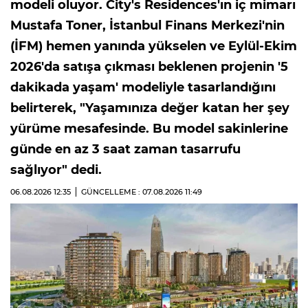
modeli oluyor. City's Residences'ın iç mimarı
Mustafa Toner, İstanbul Finans Merkezi'nin
(İFM) hemen yanında yükselen ve Eylül-Ekim
2026'da satışa çıkması beklenen projenin '5
dakikada yaşam' modeliyle tasarlandığını
belirterek, "Yaşamınıza değer katan her şey
yürüme mesafesinde. Bu model sakinlerine
günde en az 3 saat zaman tasarrufu
sağlıyor" dedi.
06.08.2026
12:35
GÜNCELLEME : 07.08.2026
11:49