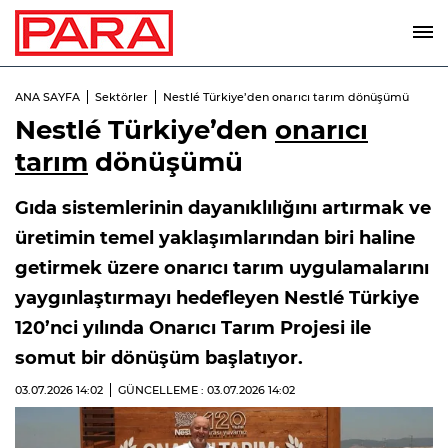
ANA SAYFA
Sektörler
Nestlé Türkiye’den onarıcı tarım dönüşümü
Nestlé Türkiye’den
onarıcı
tarım
dönüşümü
Gıda sistemlerinin dayanıklılığını artırmak ve
üretimin temel yaklaşımlarından biri haline
getirmek üzere onarıcı tarım uygulamalarını
yaygınlaştırmayı hedefleyen Nestlé Türkiye
120’nci yılında Onarıcı Tarım Projesi ile
somut bir dönüşüm başlatıyor.
03.07.2026
14:02
GÜNCELLEME : 03.07.2026
14:02