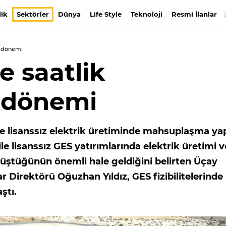
lik
Sektörler
Dünya
Life Style
Teknoloji
Resmi İlanlar
a dönemi
e saatlik
 dönemi
e lisanssız elektrik üretiminde mahsuplaşma yap
e lisanssız GES yatırımlarında elektrik üretimi v
tüştüğünün önemli hale geldiğini belirten Üçay
ar Direktörü Oğuzhan Yıldız, GES fizibilitelerinde
ştı.