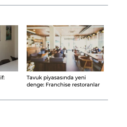
f:
Tavuk piyasasında yeni
denge: Franchise restoranlar
için güven sınavı