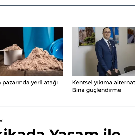
 pazarında yerli atağı
Kentsel yıkıma alternati
Bina güçlendirme
r!
kikada Yaşam ile