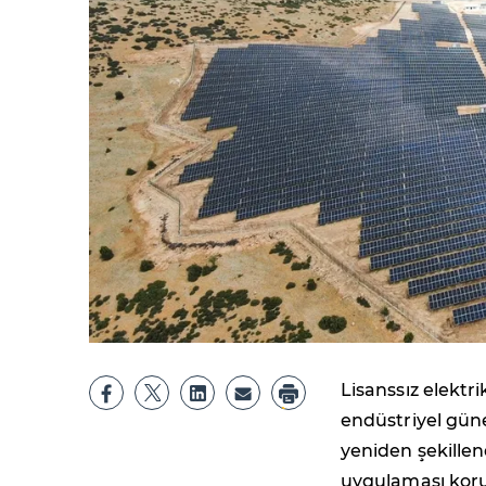
Lisanssız elektr
endüstriyel güneş
yeniden şekille
uygulaması koru