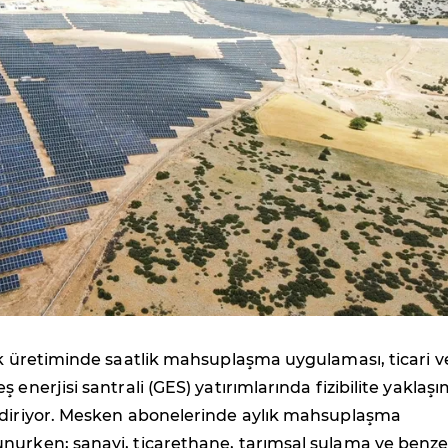
ik üretiminde saatlik mahsuplaşma uygulaması, ticari v
 enerjisi santrali (GES) yatırımlarında fizibilite yaklaşı
ndiriyor. Mesken abonelerinde aylık mahsuplaşma
nurken; sanayi, ticarethane, tarımsal sulama ve benze