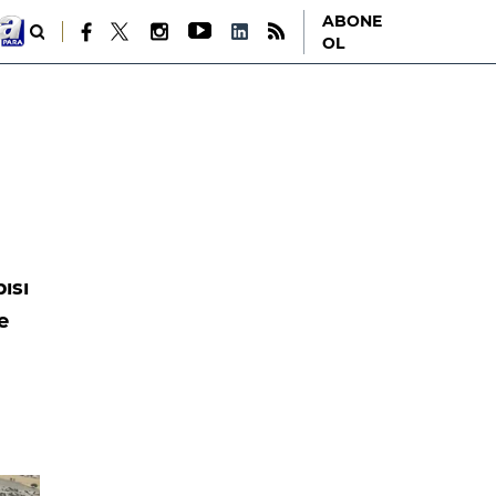
ABONE
OL
ısı
e