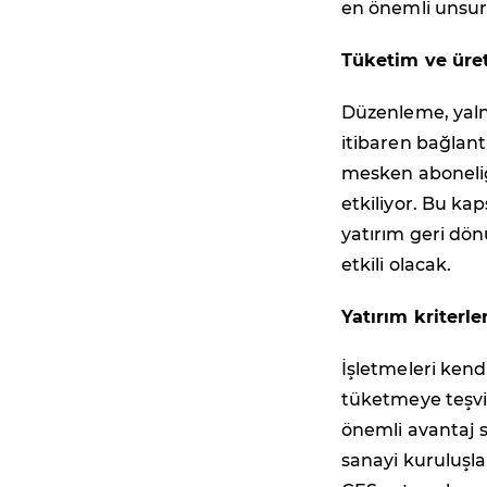
en önemli unsur 
Tüketim ve üre
Düzenleme, yalnı
itibaren bağlan
mesken aboneliği
etkiliyor. Bu k
yatırım geri dön
etkili olacak.
Yatırım kriterle
İşletmeleri kend
tüketmeye teşvi
önemli avantaj 
sanayi kuruluşlar