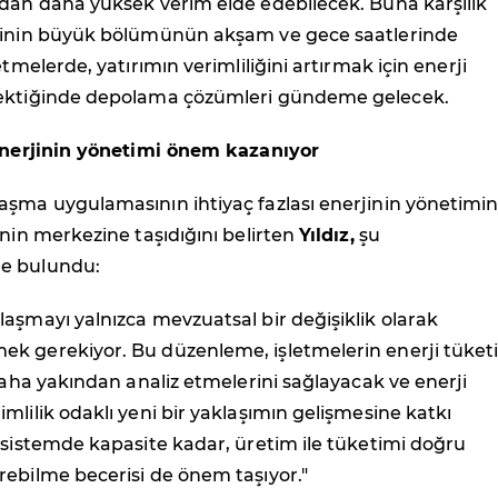
ndan daha yüksek verim elde edebilecek. Buna karşılık
minin büyük bölümünün akşam ve gece saatlerinde
etmelerde, yatırımın verimliliğini artırmak için enerji
rektiğinde depolama çözümleri gündeme gelecek.
 enerjinin yönetimi önem kazanıyor
aşma uygulamasının ihtiyaç fazlası enerjinin yönetimin
inin merkezine taşıdığını belirten
Yıldız,
şu
e bulundu:
aşmayı yalnızca mevzuatsal bir değişiklik olarak
k gerekiyor. Bu düzenleme, işletmelerin enerji tüke
 daha yakından analiz etmelerini sağlayacak ve enerji
mlilik odaklı yeni bir yaklaşımın gelişmesine katkı
 sistemde kapasite kadar, üretim ile tüketimi doğru
rebilme becerisi de önem taşıyor."