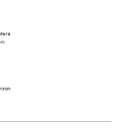
ılara
arı
e
rinin