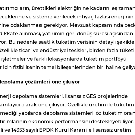
ırımcıların, ürettikleri elektriğin ne kadarını eş zaman
eceklerine ve sisteme verilecek ihtiyaç fazlası enerjinin
rine odaklanması gerekiyor. Mevzuat kapsamında bede
 dikkate alınması, yatırımın geri dönüş süresi açısından
yor. Bu nedenle saatlik tüketim verisinin detaylı şekilde
özellikle ticari ve endüstriyel tesisler, birden fazla tüke
işletmeler ve farklı lokasyonlarda tüketim portföyü
 için fizibilitenin temel bileşenlerinden biri haline geliy
depolama çözümleri öne çıkıyor
rji depolama sistemleri, lisanssız GES projelerinde
amlayıcı olarak öne çıkıyor. Özellikle üretim ile tüketim
şmediği yapılarda depolama sistemleri, öz tüketim oran
tırımlarının ekonomik performansını destekleyebiliyor.
i ve 14353 sayılı EPDK Kurul Kararı ile lisanssız üretim