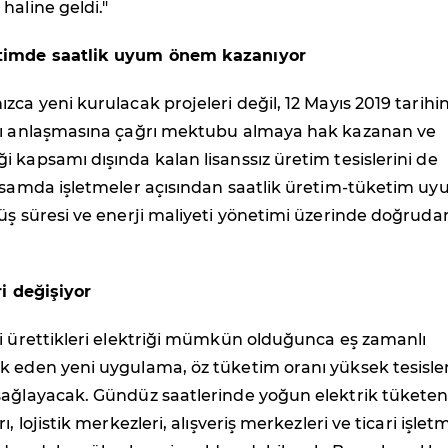
haline geldi."
timde saatlik uyum önem kazanıyor
zca yeni kurulacak projeleri değil, 12 Mayıs 2019 tarih
tı anlaşmasına çağrı mektubu almaya hak kazanan ve
 kapsamı dışında kalan lisanssız üretim tesislerini de
apsamda işletmeler açısından saatlik üretim-tüketim u
üş süresi ve enerji maliyeti yönetimi üzerinde doğruda
ri değişiyor
i ürettikleri elektriği mümkün olduğunca eş zamanlı
k eden yeni uygulama, öz tüketim oranı yüksek tesisle
sağlayacak. Gündüz saatlerinde yoğun elektrik tükete
ı, lojistik merkezleri, alışveriş merkezleri ve ticari işlet