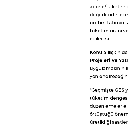
abone/tüketim g
değerlendirilece
üretim tahmini v
tüketim oranı ve 
edilecek.
Konula ilişkin 
Projeleri ve Ya
uygulamasının iş
yönlendireceğini 
"Geçmişte GES yat
tüketim dengesi
düzenlemelerle b
örtüştüğü önem k
üretildiği saatle