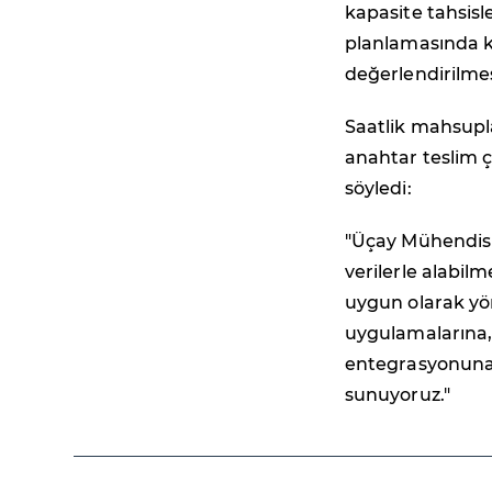
kapasite tahsisl
planlamasında kap
değerlendirilmes
Saatlik mahsupl
anahtar teslim 
söyledi:
"Üçay Mühendisli
verilerle alabilme
uygun olarak yö
uygulamalarına,
entegrasyonuna
sunuyoruz."