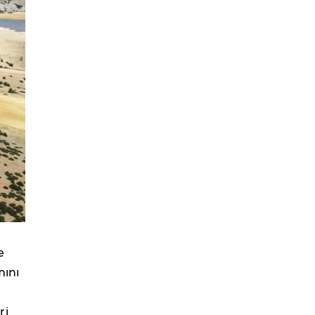
e
mını
ri