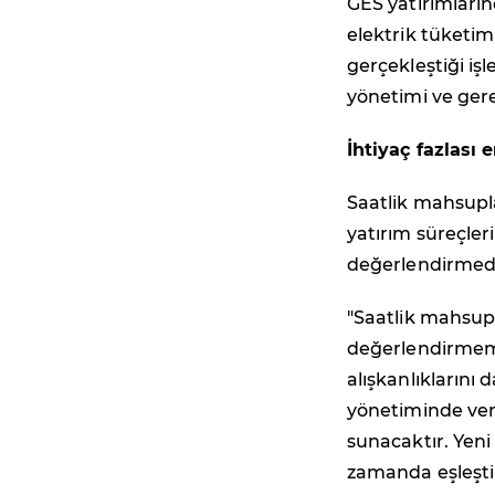
GES yatırımları
elektrik tüketi
gerçekleştiği işl
yönetimi ve ge
İhtiyaç fazlası
Saatlik mahsupl
yatırım süreçler
değerlendirmed
"Saatlik mahsupl
değerlendirmeme
alışkanlıklarını
yönetiminde veri
sunacaktır. Yeni
zamanda eşleşti