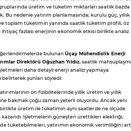
ruplarında üretim ve tüketim miktarları saatlik bazda
k. Bu nedenle yatırım planlamasında; kurulu güç, yıllık
e toplam tüketimin yanında saatlik tüketim profili, öz
ihtiyaç fazlası enerjinin ekonomik etkisi birlikte analiz
değerlendirmelerde bulunan
Üçay Mühendislik Enerji
tırımlar Direktörü Oğuzhan Yıldız
, saatlik mahsuplaşm
letmeleri daha detaylı enerji analizi yapmaya
belirterek şunları söyledi:
ırımlarının ön fizibilitelerinde yıllık üretim ve yıllık
ne bakmak çoğu zaman yeterli oluyordu. Ancak yeni
irlikte üretim ile tüketimin aynı saatlerde ne ölçüde
azandı. İşletmelerin güneşten ürettikleri elektriği,
rde tüketebilmeleri, yatırımın ekonomik verimliliğini ar