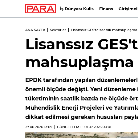
İş Dünyası Kulis
Finans
Girişimci
ANA SAYFA
Sektörler
Lisanssız GES'te saatlik mahsuplaşm
Lisanssız GES't
mahsuplaşma
EPDK tarafından yapılan düzenlemelerl
önemli ölçüde değişti. Yeni düzenleme il
tüketiminin saatlik bazda ne ölçüde ör
Mühendislik Enerji Projeleri ve Yatırıml
dikkat edilmesi gereken hususları payla
27.06.2026
13:09
GÜNCELLEME : 01.07.2026
00:01