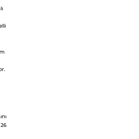
lı
lli
tim
or.
ını
 26