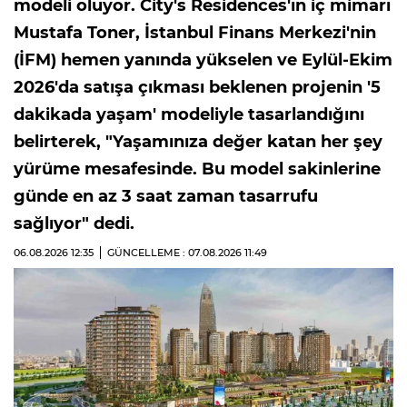
modeli oluyor. City's Residences'ın iç mimarı
Mustafa Toner, İstanbul Finans Merkezi'nin
(İFM) hemen yanında yükselen ve Eylül-Ekim
2026'da satışa çıkması beklenen projenin '5
dakikada yaşam' modeliyle tasarlandığını
belirterek, "Yaşamınıza değer katan her şey
yürüme mesafesinde. Bu model sakinlerine
günde en az 3 saat zaman tasarrufu
sağlıyor" dedi.
06.08.2026
12:35
GÜNCELLEME : 07.08.2026
11:49