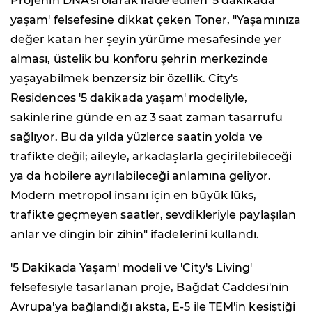
Projenin DNA'sı olarak ifade edilen '5 dakikada
yaşam' felsefesine dikkat çeken Toner, "Yaşamınıza
değer katan her şeyin yürüme mesafesinde yer
alması, üstelik bu konforu şehrin merkezinde
yaşayabilmek benzersiz bir özellik. City's
Residences '5 dakikada yaşam' modeliyle,
sakinlerine günde en az 3 saat zaman tasarrufu
sağlıyor. Bu da yılda yüzlerce saatin yolda ve
trafikte değil; aileyle, arkadaşlarla geçirilebileceği
ya da hobilere ayrılabileceği anlamına geliyor.
Modern metropol insanı için en büyük lüks,
trafikte geçmeyen saatler, sevdikleriyle paylaşılan
anlar ve dingin bir zihin" ifadelerini kullandı.
'5 Dakikada Yaşam' modeli ve 'City's Living'
felsefesiyle tasarlanan proje, Bağdat Caddesi'nin
Avrupa'ya bağlandığı aksta, E-5 ile TEM'in kesiştiği