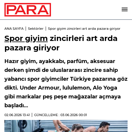
ANA SAYFA
Sektörler
Spor giyim zincirleri art arda pazara giriyor
Spor giyim
zincirleri art arda
pazara giriyor
Hazır giyim, ayakkabı, parfüm, aksesuar
derken şimdi de uluslararası zincire sahip
yabancı spor giyimciler Türkiye pazarına göz
dikti. Under Armour, lululemon, Alo Yoga
gibi markalar peş peşe mağazalar açmaya
başladı…
02.06.2026
13:41
GÜNCELLEME : 03.06.2026
00:01