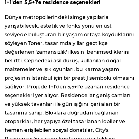
1+1'den 5,5+1'e residence seçenekleri
Dünya metropollerindeki simge yapılarla
yarışabilecek, estetik ve fonksiyonu en üst
seviyede buluşturan bir yaşam ortaya koyduklarını
söyleyen Toner, tasarımda yıllar geçtikçe
değerlenen 'zamansızlık' ilkesini benimsediklerini
belirtti. Cephedeki asil duruş, kullanılan doğal
malzemeler ve ışık oyunları, bu karma yaşam
projesinin İstanbul için bir prestij sembolü olmasını
sağlıyor. Projede 1+1'den 5,5+1'e uzanan residence
seçenekleri yer alıyor. Residence'lar geniş camları
ve yüksek tavanları ile gün ışığını içeri alan bir
tasarıma sahip. Bloklara doğrudan bağlanan
otoparklar, her yapıya özel tasarlanan lobiler ve
hemen erişilebilen sosyal donatılar, City's
Residences'ın yaşam konforunu destekliyor.