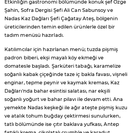
Etkinliğin gastronomi bölümünde konuk şef Özge
Şahin, Sofra Dergisi Şefi Ali Can Sabunsoy ve
Nadas Kaz Dağları Şefi Çağatay Ateş, bölgenin
üreticilerinden temin edilen ürünlerle özel bir
tadım menüsü hazırladı.
Katılımcılar için hazırlanan menü; tuzda pişmiş
padron biberi, ekşi mayalı köy ekmeği ve
domatesle başladı. Şarküteri tabağı, karamelize
soğanlı kabak çiçeğinde taze iç bakla favası, vişneli
enginar, tepme peynir ve kaymak kreması, Kaz
Dağları'nda bahar esintisi salatası, nar ekşili
soğanlı yoğurt ve bahar pilavı ile devam etti. Ana
yemekte Nadas keşkeği ile ağır ateşte pişmiş kuzu
ve atalık tohum buğday çektirmesi sunulurken,
tatlı bölümünde ise çıtır baklava yufkası, Antep
fıstıklı krema, çikolatalı crumble ve karadut