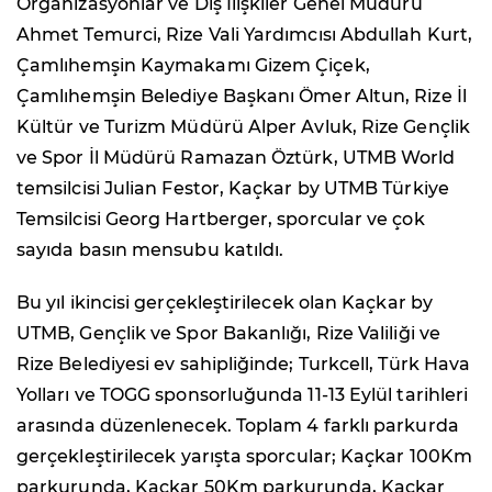
Organizasyonlar ve Dış İlişkiler Genel Müdürü
Ahmet Temurci, Rize Vali Yardımcısı Abdullah Kurt,
Çamlıhemşin Kaymakamı Gizem Çiçek,
Çamlıhemşin Belediye Başkanı Ömer Altun, Rize İl
Kültür ve Turizm Müdürü Alper Avluk, Rize Gençlik
ve Spor İl Müdürü Ramazan Öztürk, UTMB World
temsilcisi Julian Festor, Kaçkar by UTMB Türkiye
Temsilcisi Georg Hartberger, sporcular ve çok
sayıda basın mensubu katıldı.
Bu yıl ikincisi gerçekleştirilecek olan Kaçkar by
UTMB, Gençlik ve Spor Bakanlığı, Rize Valiliği ve
Rize Belediyesi ev sahipliğinde; Turkcell, Türk Hava
Yolları ve TOGG sponsorluğunda 11-13 Eylül tarihleri
arasında düzenlenecek. Toplam 4 farklı parkurda
gerçekleştirilecek yarışta sporcular; Kaçkar 100Km
parkurunda, Kaçkar 50Km parkurunda, Kaçkar