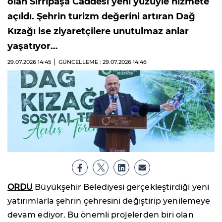
olan Sırrıpaşa Caddesi yeni yüzüyle hizmete
açıldı. Şehrin turizm değerini artıran Dağ
Kızağı ise ziyaretçilere unutulmaz anlar
yaşatıyor…
29.07.2026
14:45
GÜNCELLEME : 29.07.2026
14:46
ORDU
Büyükşehir Belediyesi gerçekleştirdiği yeni
yatırımlarla şehrin çehresini değiştirip yenilemeye
devam ediyor. Bu önemli projelerden biri olan