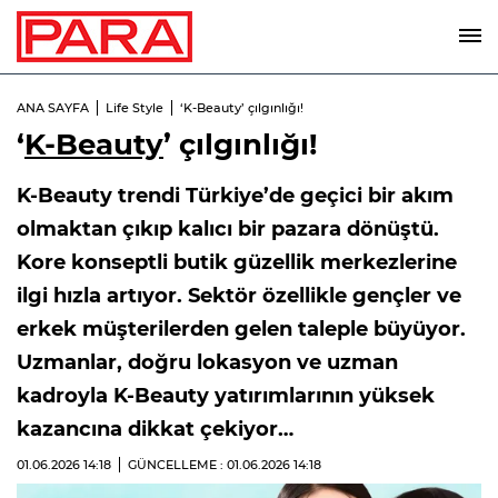
ANA SAYFA
Life Style
‘K-Beauty’ çılgınlığı!
‘
K-Beauty
’ çılgınlığı!
K-Beauty trendi Türkiye’de geçici bir akım
olmaktan çıkıp kalıcı bir pazara dönüştü.
Kore konseptli butik güzellik merkezlerine
ilgi hızla artıyor. Sektör özellikle gençler ve
erkek müşterilerden gelen taleple büyüyor.
Uzmanlar, doğru lokasyon ve uzman
kadroyla K-Beauty yatırımlarının yüksek
kazancına dikkat çekiyor…
01.06.2026
14:18
GÜNCELLEME : 01.06.2026
14:18