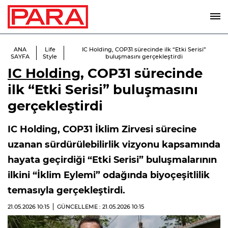
ANA
Life
IC Holding, COP31 sürecinde ilk “Etki Serisi”
SAYFA
Style
buluşmasını gerçekleştirdi
IC Holding
, COP31 sürecinde
ilk “Etki Serisi” buluşmasını
gerçekleştirdi
IC Holding, COP31 İklim Zirvesi sürecine
uzanan sürdürülebilirlik vizyonu kapsamında
hayata geçirdiği “Etki Serisi” buluşmalarının
ilkini “İklim Eylemi” odağında biyoçeşitlilik
temasıyla gerçekleştirdi.
21.05.2026
10:15
GÜNCELLEME : 21.05.2026
10:15