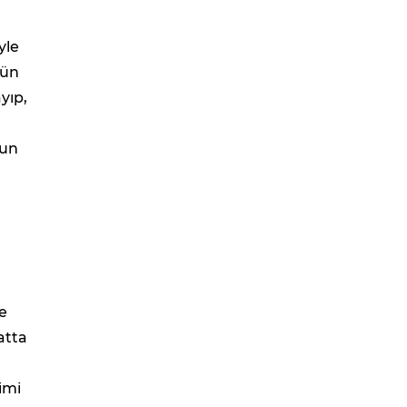
yle
kün
yıp,
nun
e
atta
imi