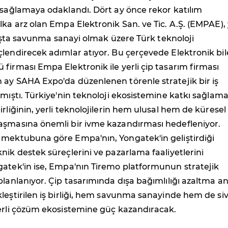
 sağlamaya odaklandı. Dört ay önce rekor katılım
lka arz olan Empa Elektronik San. ve Tic. A.Ş. (EMPAE),
e başta savunma sanayi olmak üzere Türk teknoloji
lendirecek adımlar atıyor. Bu çerçevede Elektronik bi
firması Empa Elektronik ile yerli çip tasarım firması
 ay SAHA Expo'da düzenlenen törenle stratejik bir iş
tmıştı. Türkiye'nin teknoloji ekosistemine katkı sağlama
irliğinin, yerli teknolojilerin hem ulusal hem de küresel
aşmasına önemli bir ivme kazandırması hedefleniyor.
 mektubuna göre Empa'nın, Yongatek'in geliştirdiği
nik destek süreçlerini ve pazarlama faaliyetlerini
gatek'in ise, Empa'nın Tiremo platformunun stratejik
planlanıyor. Çip tasarımında dışa bağımlılığı azaltma a
leştirilen iş birliği, hem savunma sanayinde hem de siv
yerli çözüm ekosistemine güç kazandıracak.