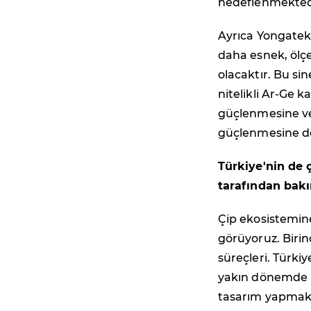
hedeflenmekted
Ayrıca Yongatek
daha esnek, ölçe
olacaktır. Bu sin
nitelikli Ar-Ge 
güçlenmesine ve
güçlenmesine de
Türkiye'nin de
tarafından bak
Çip ekosistemin
görüyoruz. Birin
süreçleri. Türki
yakın dönemde iş
tasarım yapmak i