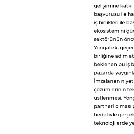
gelişimine katkı
başvurusu ile ha
iş birlikleri il
ekosistemini güç
sektörünün öncü 
Yongatek, geçen
birliğine adım a
beklenen bu iş b
pazarda yaygınl
İmzalanan niyet
çözümlerinin tek
üstlenmesi, Yon
partneri olması 
hedefiyle gerçek
teknolojilerde 