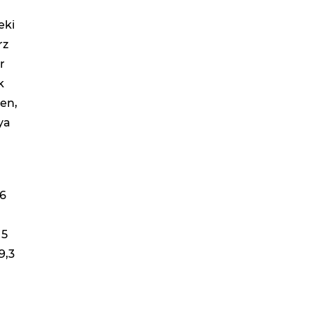
eki
rz
r
k
ken,
ya
26
 5
9,3