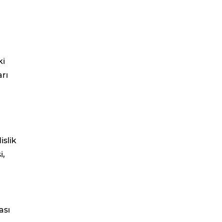
ki
arı
islik
i,
ası