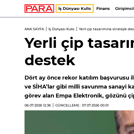
İş Dünyası Kulis
Finans
Girişimci
ANA SAYFA
İş Dünyası Kulis
Yerli çip tasarımına stratejik de
Yerli çip tasar
destek
Dört ay önce rekor katılım başvurusu ile
ve SİHA’lar gibi milli savunma sanayi k
görev alan Empa Elektronik, gözünü çip
06.07.2026
12:36
GÜNCELLEME : 07.07.2026
00:01