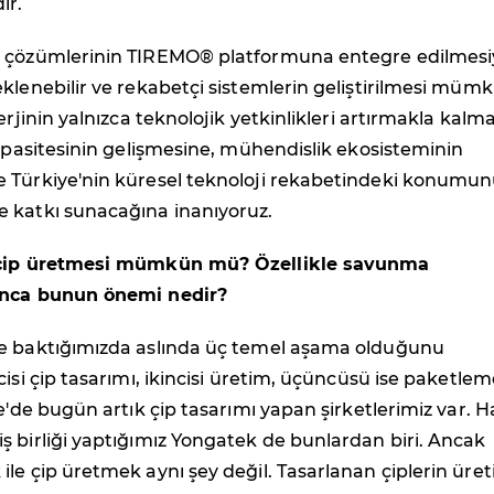
ir.
 çözümlerinin TIREMO® platformuna entegre edilmesi
klenebilir ve rekabetçi sistemlerin geliştirilmesi müm
erjinin yalnızca teknolojik yetkinlikleri artırmakla kalma
kapasitesinin gelişmesine, mühendislik ekosisteminin
 Türkiye'nin küresel teknoloji rekabetindeki konumu
 katkı sunacağına inanıyoruz.
 çip üretmesi mümkün mü? Özellikle savunma
ınca bunun önemi nedir?
e baktığımızda aslında üç temel aşama olduğunu
cisi çip tasarımı, ikincisi üretim, üçüncüsü ise paketlem
ye'de bugün artık çip tasarımı yapan şirketlerimiz var. H
 birliği yaptığımız Yongatek de bunlardan biri. Ancak
le çip üretmek aynı şey değil. Tasarlanan çiplerin üret