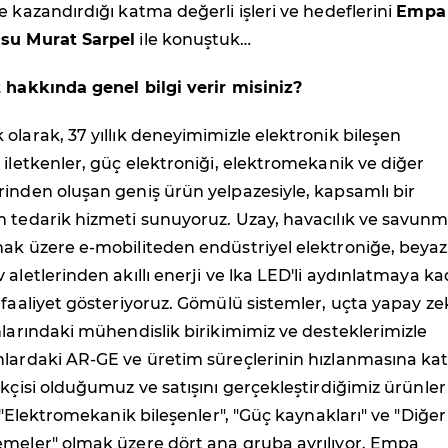
e kazandırdığı katma değerli işleri ve hedeflerini
Empa
'su Murat Sarpel
ile konuştuk…
t hakkında genel bilgi verir misiniz?
olarak, 37 yıllık deneyimimizle elektronik bileşen
 iletkenler, güç elektroniği, elektromekanik ve diğer
inden oluşan geniş ürün yelpazesiyle, kapsamlı bir
m tedarik hizmeti sunuyoruz. Uzay, havacılık ve savun
mak üzere e-mobiliteden endüstriyel elektroniğe, beyaz
 aletlerinden akıllı enerji ve lka LED'li aydınlatmaya k
 faaliyet gösteriyoruz. Gömülü sistemler, uçta yapay ze
nlarındaki mühendislik birikimimiz ve desteklerimizle
nlardaki AR-GE ve üretim süreçlerinin hızlanmasına kat
ikçisi olduğumuz ve satışını gerçekleştirdiğimiz ürünler
, "Elektromekanik bileşenler", "Güç kaynakları" ve "Diğer
emeler" olmak üzere dört ana gruba ayrılıyor. Empa