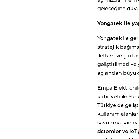
geleceğine duyul
Yongatek ile ya
Yongatek ile gerç
stratejik bağımsı
iletken ve çip ta
geliştirilmesi ve
açısından büyük
Empa Elektronik'
kabiliyeti ile Yo
Türkiye'de geliş
kullanım alanlar
savunma sanayi 
sistemler ve IoT