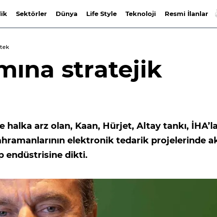
lik
Sektörler
Dünya
Life Style
Teknoloji
Resmi İlanlar
stek
ımına stratejik
 halka arz olan, Kaan, Hürjet, Altay tankı, İHA’l
ahramanlarının elektronik tedarik projelerinde ak
 endüstrisine dikti.