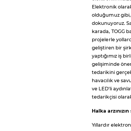
Elektronik olara
olduğumuz gibi,
dokunuyoruz. Sa
karada, TOGG ba
projelerle yollar
geliştiren bir ş
yaptığımız iş bir
gelişiminde öne
tedarikini gerçe
havacılık ve savu
ve LED'li aydınl
tedarikçisi olar
Halka arzınızın 
Yıllardır elektro