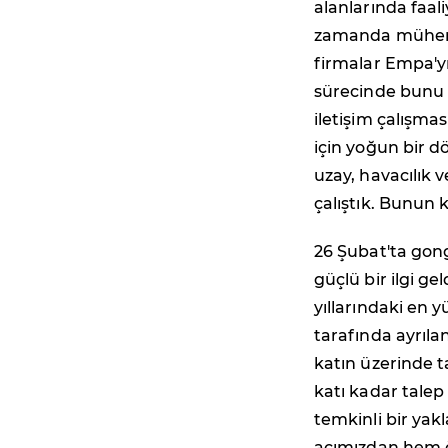
alanlarında faal
zamanda mühendi
firmalar Empa'yı
sürecinde bunu d
iletişim çalışma
için yoğun bir d
uzay, havacılık
çalıştık. Bunun 
26 Şubat'ta gong
güçlü bir ilgi g
yıllarındaki en 
tarafında ayrılan
katın üzerinde t
katı kadar talep
temkinli bir ya
açımızdan hem ö