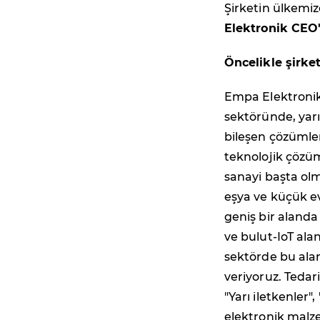
Şirketin ülkemiz
Elektronik CEO
Öncelikle şirke
Empa Elektronik 
sektöründe, yarı
bileşen çözümler
teknolojik çözü
sanayi başta ol
eşya ve küçük ev
geniş bir alanda
ve bulut-IoT ala
sektörde bu ala
veriyoruz. Tedar
"Yarı iletkenler"
elektronik malz