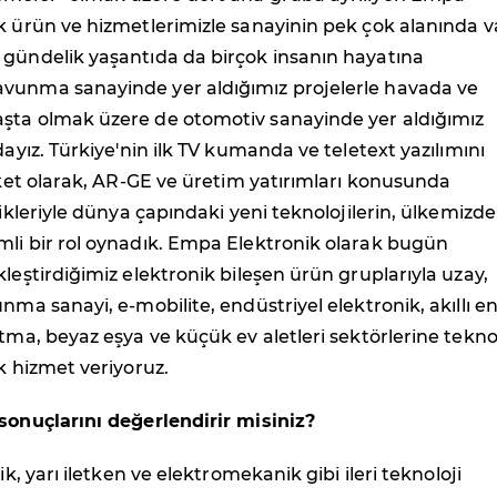
k ürün ve hizmetlerimizle sanayinin pek çok alanında v
 gündelik yaşantıda da birçok insanın hayatına
vunma sanayinde yer aldığımız projelerle havada ve
şta olmak üzere de otomotiv sanayinde yer aldığımız
dayız. Türkiye'nin ilk TV kumanda ve teletext yazılımını
irket olarak, AR-GE ve üretim yatırımları konusunda
likleriyle dünya çapındaki yeni teknolojilerin, ülkemizde
mli bir rol oynadık. Empa Elektronik olarak bugün
kleştirdiğimiz elektronik bileşen ürün gruplarıyla uzay,
nma sanayi, e-mobilite, endüstriyel elektronik, akıllı en
atma, beyaz eşya ve küçük ev aletleri sektörlerine tekno
ak hizmet veriyoruz.
sonuçlarını değerlendirir misiniz?
nik, yarı iletken ve elektromekanik gibi ileri teknoloji