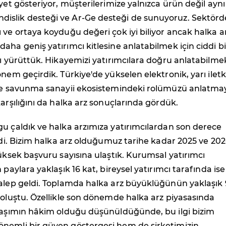
iyet gösteriyor, müşterilerimize yalnızca ürün değil aynı
slik desteği ve Ar-Ge desteği de sunuyoruz. Sektörd
 ve ortaya koyduğu değeri çok iyi biliyor ancak halka a
aha geniş yatırımcı kitlesine anlatabilmek için ciddi bi
sı yürüttük. Hikayemizi yatırımcılara doğru anlatabilme
önem geçirdik. Türkiye'de yükselen elektronik, yarı ilet
 ve savunma sanayii ekosistemindeki rolümüzü anlatma
karşılığını da halka arz sonuçlarında gördük.
u çaldık ve halka arzımıza yatırımcılardan son derece
eldi. Bizim halka arz olduğumuz tarihe kadar 2025 ve 20
yüksek başvuru sayısına ulaştık. Kurumsal yatırımcı
 paylara yaklaşık 16 kat, bireysel yatırımcı tarafında ise
alep geldi. Toplamda halka arz büyüklüğünün yaklaşık 
 oluştu. Özellikle son dönemde halka arz piyasasında
klaşımın hâkim olduğu düşünüldüğünde, bu ilgi bizim
nemli bir güven göstergesi hem de şirketimizin