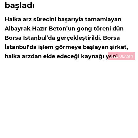
başladı
Halka arz sürecini başarıyla tamamlayan
Albayrak Hazır Beton’un gong töreni dün
Borsa İstanbul’da gerçekleştirildi. Borsa
İstanbul’da işlem görmeye başlayan şirket,
halka arzdan elde edeceği kaynağı yeni
BİZE ULAŞIN
üretim tesisleri, kapasite artışı ve inovatif
yatırımlarla büyümesini hızlandırmak için
kullanacak. Kentsel dönüşüm, altyapı
yatırımları ve artan konut ihtiyacının
desteklediği hazır beton sektöründe önemli
bir büyüme potansiyeli gören şirket, yeni
yatırımlarla pazardaki konumunu
güçlendirmeyi amaçlıyor.