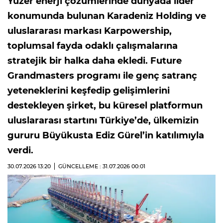
Yüzer enerji çözümlerinde dünyada lider
konumunda bulunan Karadeniz Holding ve
uluslararası markası Karpowership,
toplumsal fayda odaklı çalışmalarına
stratejik bir halka daha ekledi. Future
Grandmasters programı ile genç satranç
yeteneklerini keşfedip gelişimlerini
destekleyen şirket, bu küresel platformun
uluslararası startını Türkiye’de, ülkemizin
gururu Büyükusta Ediz Gürel’in katılımıyla
verdi.
30.07.2026
13:20
GÜNCELLEME : 31.07.2026
00:01