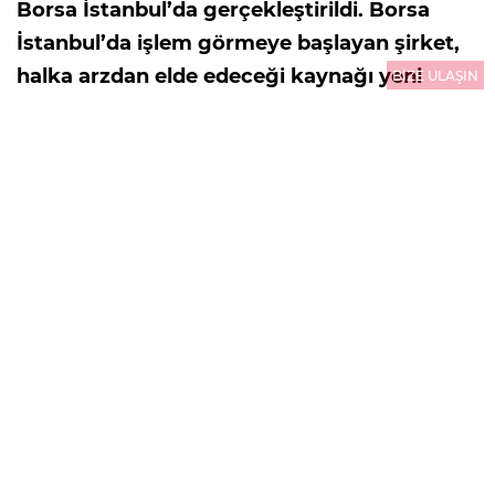
Borsa İstanbul’da gerçekleştirildi. Borsa
İstanbul’da işlem görmeye başlayan şirket,
halka arzdan elde edeceği kaynağı yeni
BİZE ULAŞIN
üretim tesisleri, kapasite artışı ve inovatif
yatırımlarla büyümesini hızlandırmak için
kullanacak. Kentsel dönüşüm, altyapı
yatırımları ve artan konut ihtiyacının
desteklediği hazır beton sektöründe önemli
bir büyüme potansiyeli gören şirket, yeni
yatırımlarla pazardaki konumunu
güçlendirmeyi amaçlıyor.
30.07.2026
13:10
GÜNCELLEME : 30.07.2026
13:10