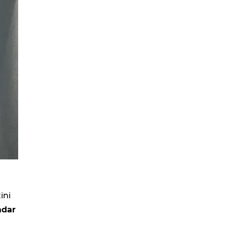
ini
adar