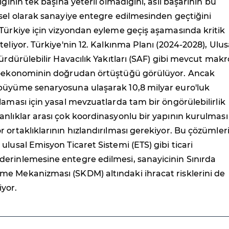
ığının tek başına yeterli olmadığını, asıl başarının bu
sel olarak sanayiye entegre edilmesinden geçtiğini
Türkiye için vizyondan eyleme geçiş aşamasında kritik
teliyor. Türkiye'nin 12. Kalkınma Planı (2024-2028), Ulus
Sürdürülebilir Havacılık Yakıtları (SAF) gibi mevcut makr
yoekonominin doğrudan örtüştüğü görülüyor. Ancak
büyüme senaryosuna ulaşarak 10,8 milyar euro'luk
laması için yasal mevzuatlarda tam bir öngörülebilirlik
nlıklar arası çok koordinasyonlu bir yapının kurulması
 ortaklıklarının hızlandırılması gerekiyor. Bu çözümler
ulusal Emisyon Ticaret Sistemi (ETS) gibi ticari
erinlemesine entegre edilmesi, sanayicinin Sınırda
e Mekanizması (SKDM) altındaki ihracat risklerini de
yor.