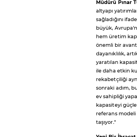
Müdürü Pınar T
altyapı yatırıml
sağladığını ifa
büyük, Avrupa'nı
hem üretim kapas
önemli bir avant
dayanıklılık, art
yaratılan kapasi
ile daha etkin ku
rekabetçiliği ay
sonraki adım, b
ev sahipliği yap
kapasiteyi güçle
referans modeli 
taşıyor."
Yeni Bir İhrac