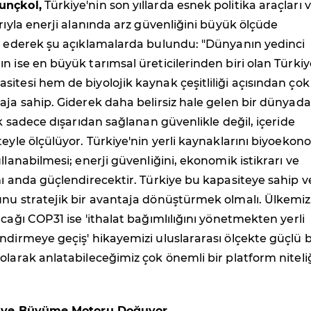
unçkol,
Türkiye'nin son yıllarda esnek politika araçları 
arıyla enerji alanında arz güvenliğini büyük ölçüde
de ederek şu açıklamalarda bulundu: "Dünyanın yedinci
n ise en büyük tarımsal üreticilerinden biri olan Türkiy
itesi hem de biyolojik kaynak çeşitliliği açısından çok
aja sahip. Giderek daha belirsiz hale gelen bir dünyada
ık sadece dışarıdan sağlanan güvenlikle değil, içeride
teyle ölçülüyor. Türkiye'nin yerli kaynaklarını biyoekon
llanabilmesi; enerji güvenliğini, ekonomik istikrarı ve
nı anda güçlendirecektir. Türkiye bu kapasiteye sahip ve
unu stratejik bir avantaja dönüştürmek olmalı. Ülkemiz
acağı COP31 ise 'ithalat bağımlılığını yönetmekten yerli
ndirmeye geçiş' hikayemizi uluslararası ölçekte güçlü b
olarak anlatabileceğimiz çok önemli bir platform niteli
at ve Büyüme Motoru Doğuyor