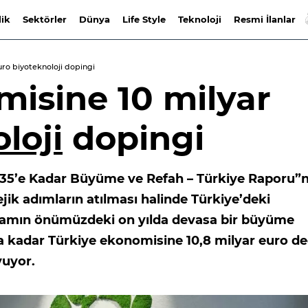
lik
Sektörler
Dünya
Life Style
Teknoloji
Resmi İlanlar
ro biyoteknoloji dopingi
misine 10 milyar
loji
dopingi
035’e Kadar Büyüme ve Refah – Türkiye Raporu”
ejik adımların atılması halinde Türkiye’deki
hdamın önümüzdeki on yılda devasa bir büyüme
na kadar Türkiye ekonomisine 10,8 milyar euro d
yuyor.