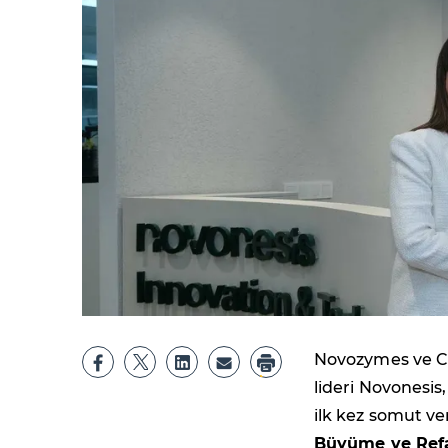
Novozymes ve Ch
lideri Novonesis
ilk kez somut ve
Büyüme ve Refa