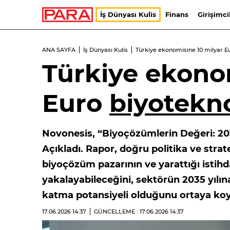
İş Dünyası Kulis
Finans
Girişimci
ANA SAYFA
İş Dünyası Kulis
Türkiye ekonomisine 10 milyar Eu
Türkiye ekono
Euro
biyotekno
Novonesis, “Biyoçözümlerin Değeri: 2
Açıkladı. Rapor, doğru politika ve strat
biyoçözüm pazarının ve yarattığı isti
yakalayabileceğini, sektörün 2035 yılı
katma potansiyeli olduğunu ortaya ko
17.06.2026
14:37
GÜNCELLEME : 17.06.2026
14:37