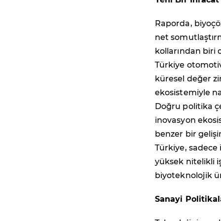
Raporda, biyoçöz
net somutlaştırm
kollarından biri
Türkiye otomotiv
küresel değer zi
ekosistemiyle na
Doğru politika ç
inovasyon ekosi
benzer bir geliş
Türkiye, sadece 
yüksek nitelikli
biyoteknolojik ü
Sanayi Politikal