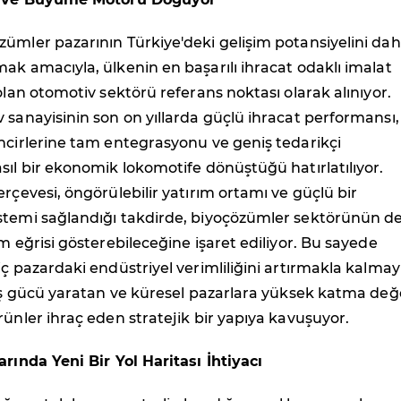
ümler pazarının Türkiye'deki gelişim potansiyelini da
ak amacıyla, ülkenin en başarılı ihracat odaklı imalat
 olan otomotiv sektörü referans noktası olarak alınıyor.
 sanayisinin son on yıllarda güçlü ihracat performansı,
ncirlerine tam entegrasyonu ve geniş tedarikçi
sıl bir ekonomik lokomotife dönüştüğü hatırlatılıyor.
erçevesi, öngörülebilir yatırım ortamı ve güçlü bir
stemi sağlandığı takdirde, biyoçözümler sektörünün d
im eğrisi gösterebileceğine işaret ediliyor. Bu sayede
iç pazardaki endüstriyel verimliliğini artırmakla kalmay
 iş gücü yaratan ve küresel pazarlara yüksek katma değe
rünler ihraç eden stratejik bir yapıya kavuşuyor.
arında Yeni Bir Yol Haritası İhtiyacı