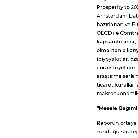
Prosperity to 20
Amsterdam Data 
hazırlanan ve Bi
OECD ile Comtrad
kapsamlı rapor, b
olmaktan çıkarıyo
(biyoyakıtlar, ö
endüstriyel üret
araştırma serisi
ticaret kuralları
makroekonomik d
"Mesele Bağımlı
Raporun ortaya k
sunduğu strateji