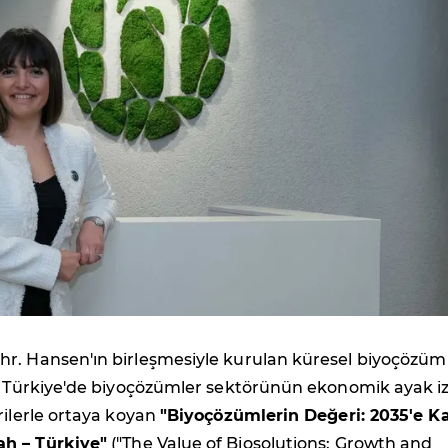
r. Hansen'ın birleşmesiyle kurulan küresel biyoçözüm
, Türkiye'de biyoçözümler sektörünün ekonomik ayak iz
rilerle ortaya koyan
"Biyoçözümlerin Değeri: 2035'e K
h – Türkiye"
("The Value of Biosolutions: Growth and