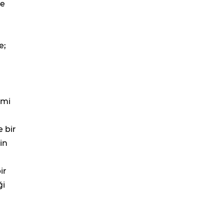
ve
e;
omi
 bir
in
ir
ği