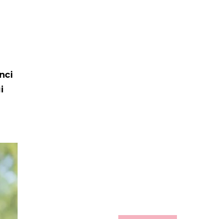
nci
i