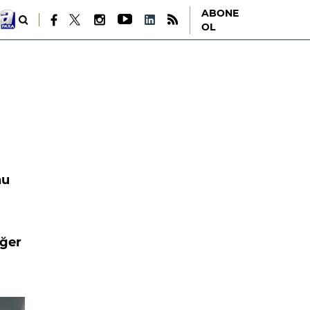
ABONE
OL
nu
eğer