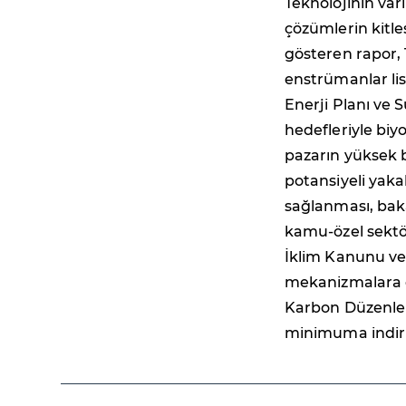
Teknolojinin varl
çözümlerin kitle
gösteren rapor, 
enstrümanlar lis
Enerji Planı ve 
hedefleriyle bi
pazarın yüksek 
potansiyeli yaka
sağlanması, baka
kamu-özel sektör
İklim Kanunu ve 
mekanizmalara d
Karbon Düzenlem
minimuma indiri