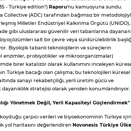
35 - Türkiye edition
")
Raporu
'nu kamuoyuna sundu.
Collective (ADC) tarafından bağımsız bir metodolojiy
rleşmiş Milletler Endüstriyel Kalkınma Örgütü (UNIDO),
e gibi uluslararası güvenilir veri tabanlarına dayanan
iyoçözümleri salt bir çevre veya sürdürülebilirlik başlığ
r. Biyolojik tabanlı teknolojilerin ve süreçlerin
zel enzimler, probiyotikler ve mikroorganizmalar)
imde birer katalizör olarak kullanımını inceleyen küres
nin Türkiye bacağı olan çalışma; bu teknolojileri küresel
 altında sanayi rekabetçiliği, yerli üretim gücü ve
ayanıklılık stratejisi olarak yeniden konumlandırıyor.
lığı Yönetmek Değil, Yerli Kapasiteyi Güçlendirmek"
oyduğu çarpıcı verileri ve biyoekonominin Türkiye içi
k yol haritasını değerlendiren
Novonesis Türkiye Ülk