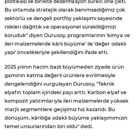
politikası ile birlikte dezenflasyon süreci öne çıktı.
Bu ortamda stratejik olarak benimsediğimiz çok
sektörlü ve dengeli portföy yaklaşımı sayesinde
riskleri dağıttık ve operasyonel sürekliliğimizi
koruduk" diyen Durusoy, programlarının 'kimya ve
ileri malzemelerde kârlı büyüme' ile 'değer odaklı
yapı' öncelikleriyle şekillendiğini ifade etti.
2025 yılının hacim bazlı büyümeden ziyade ürün
gamının katma değerli ürünlere evrilmesiyle
dengelendiğini vurgulayan Durusoy, "Teknik
elyafın toplam içindeki payı arttı. Karbon elyaf ve
kompozit yatırımlarıyla ileri malzemelerde yüksek
marjlı segmentlere geçişimiz hız kazandı. Bu
dönüşüm, kârlılığa odaklı büyüme yaklaşımımızın
temel unsurlarından biri oldu" dedi.