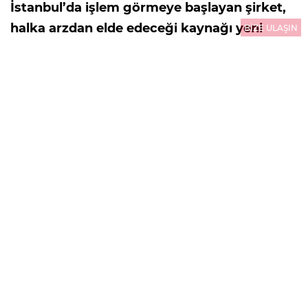
İstanbul’da işlem görmeye başlayan şirket,
halka arzdan elde edeceği kaynağı yeni
BİZE ULAŞIN
üretim tesisleri, kapasite artışı ve inovatif
yatırımlarla büyümesini hızlandırmak için
kullanacak. Kentsel dönüşüm, altyapı
yatırımları ve artan konut ihtiyacının
desteklediği hazır beton sektöründe önemli
bir büyüme potansiyeli gören şirket, yeni
yatırımlarla pazardaki konumunu
güçlendirmeyi amaçlıyor.
30.07.2026
13:10
GÜNCELLEME : 30.07.2026
13:10