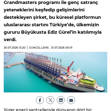
Grandmasters programı ile genç satranç
yeteneklerini keşfedip gelişimlerini
destekleyen şirket, bu küresel platformun
uluslararası startını Türkiye’de, ülkemizin
gururu Büyükusta Ediz Gürel’in katılımıyla
verdi.
30.07.2026
13:20
GÜNCELLEME : 31.07.2026
00:01
Yüzer enerji santralleriyle dünyanın dört bir