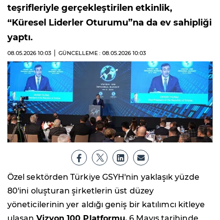
teşrifleriyle gerçekleştirilen etkinlik,
“Küresel Liderler Oturumu”na da ev sahipliği
yaptı.
08.05.2026
10:03
GÜNCELLEME : 08.05.2026
10:03
Özel sektörden Türkiye GSYH'nin yaklaşık yüzde
80'ini oluşturan şirketlerin üst düzey
yöneticilerinin yer aldığı geniş bir katılımcı kitleye
ulaşan
Vizyon 100 Platformu
, 6 Mayıs tarihinde