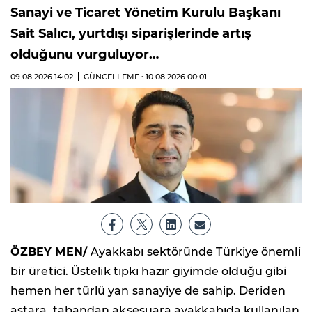
Sanayi ve Ticaret Yönetim Kurulu Başkanı
Sait Salıcı, yurtdışı siparişlerinde artış
olduğunu vurguluyor…
09.08.2026
14:02
GÜNCELLEME : 10.08.2026
00:01
ÖZBEY MEN/
Ayakkabı sektöründe Türkiye önemli
bir üretici. Üstelik tıpkı hazır giyimde olduğu gibi
hemen her türlü yan sanayiye de sahip. Deriden
astara, tabandan aksesuara ayakkabıda kullanılan