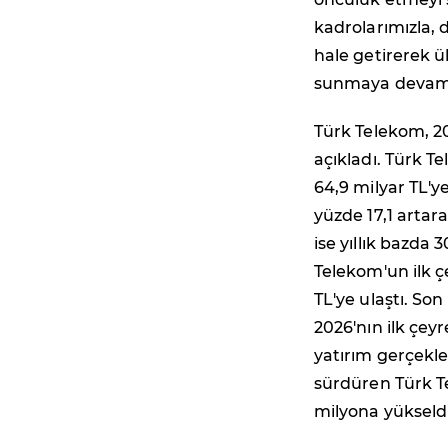
kadrolarımızla, d
hale getirerek 
sunmaya devam 
Türk Telekom, 20
açıkladı. Türk Te
64,9 milyar TL'y
yüzde 17,1 artar
ise yıllık bazda 
Telekom'un ilk çe
TL'ye ulaştı. Son
2026'nın ilk çeyr
yatırım gerçekle
sürdüren Türk Te
milyona yükseldi