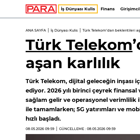
İş Dünyası Kulis
Finans
Girişimci
ANA SAYFA
İş Dünyası Kulis
Türk Telekom’dan beklentileri aş
Türk Telekom
’
aşan karlılık
Türk Telekom, dijital geleceğin inşası iç
ediyor. 2026 yılı birinci çeyrek finans
sağlam gelir ve operasyonel verimlilik 
ile tamamlarken; 5G yatırımları ve mob
hızlı başladı.
08.05.2026
09:59
GÜNCELLEME : 08.05.2026
09:59