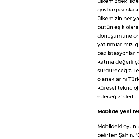
ülkemizdeki lid
göstergesi olara
ülkemizin her ya
bütünleşik olara
dönüşümüne öncü
yatırımlarımız, g
baz istasyonları
katma değerli ç
sürdüreceğiz. Te
olanaklarını Türk
küresel teknol
edeceğiz" dedi.
Mobilde yeni re
Mobildeki oyun 
belirten Şahin, 