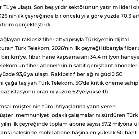
ar TL'ye ulaştı. Son beş yıldır sektörünün yatırım lideri o
26'nın ilk çeyreğinde bir önceki yıla göre yüzde 70,3 art
yatırım gerçekleştirdi.
bağlayan rakipsiz fiber altyapısıyla Türkiye'nin dijital
uran Türk Telekom, 2026'nın ilk çeyreği itibarıyla fiber
bin km'ye, fiber hane kapsamasını 34,4 milyon haney
Telekom'un fiber abonelerinin sabit genişbant aboneleri
 yüzde 93,6'ya ulaştı. Rakipsiz fiber ağını güçlü 5G
eni çağa taşıyan Türk Telekom, 5G'de kritik öneme sahip
 baz istasyonu oranını yüzde 62'ye yükseltti.
msal müşterinin tüm ihtiyaçlarına yanıt veren
üşteri memnuniyeti odaklı çalışmalarını sürdüren Türk
yılın ilk çeyreğinde toplam abone sayısı 57,2 milyona ul
ekans ihalesinde mobil abone başına en yüksek 5G bant