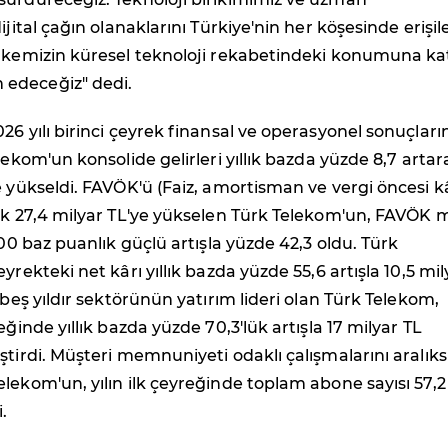
ijital çağın olanaklarını Türkiye'nin her köşesinde erişile
ülkemizin küresel teknoloji rekabetindeki konumuna ka
edeceğiz" dedi.
26 yılı birinci çeyrek finansal ve operasyonel sonuçların
lekom'un konsolide gelirleri yıllık bazda yüzde 8,7 artar
e yükseldi. FAVÖK'ü (Faiz, amortisman ve vergi öncesi k
ak 27,4 milyar TL'ye yükselen Türk Telekom'un, FAVÖK m
300 baz puanlık güçlü artışla yüzde 42,3 oldu. Türk
yrekteki net kârı yıllık bazda yüzde 55,6 artışla 10,5 mil
 beş yıldır sektörünün yatırım lideri olan Türk Telekom,
eğinde yıllık bazda yüzde 70,3'lük artışla 17 milyar TL
ştirdi. Müşteri memnuniyeti odaklı çalışmalarını aralıks
lekom'un, yılın ilk çeyreğinde toplam abone sayısı 57,2
.