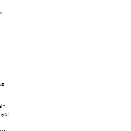
i
uz
hin,
ıyor,
ruz.