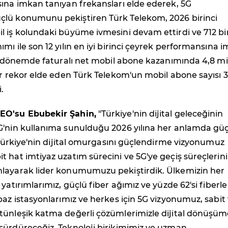
ına imkan tanıyan frekansları elde ederek, 5G
lü konumunu pekiştiren Türk Telekom, 2026 birinci
l iş kolundaki büyüme ivmesini devam ettirdi ve 712 bi
mı ile son 12 yılın en iyi birinci çeyrek performansına 
ık dönemde faturalı net mobil abone kazanımında 4,8 m
ir rekor elde eden Türk Telekom'un mobil abone sayısı 3
.
EO'su Ebubekir Şahin,
"Türkiye'nin dijital geleceğinin
G'nin kullanıma sunulduğu 2026 yılına her anlamda gü
. Türkiye'nin dijital omurgasını güçlendirme vizyonumuz
 hat imtiyaz uzatım sürecini ve 5G'ye geçiş süreçlerini
layarak lider konumumuzu pekiştirdik. Ülkemizin her
yatırımlarımız, güçlü fiber ağımız ve yüzde 62'si fiberle
baz istasyonlarımız ve herkes için 5G vizyonumuz, sabit
tünleşik katma değerli çözümlerimizle dijital dönüşüm
sürdüreceğiz. Teknoloji birikimimiz ve uzman