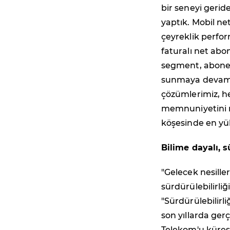
bir seneyi geride
yaptık. Mobil n
çeyreklik perfor
faturalı net abo
segment, abone 
sunmaya devam e
çözümlerimiz, her
memnuniyetini m
köşesinde en y
Bilime dayalı, 
"Gelecek nesill
sürdürülebilirliğ
"Sürdürülebilirl
son yıllarda gerç
Telekom'u küres