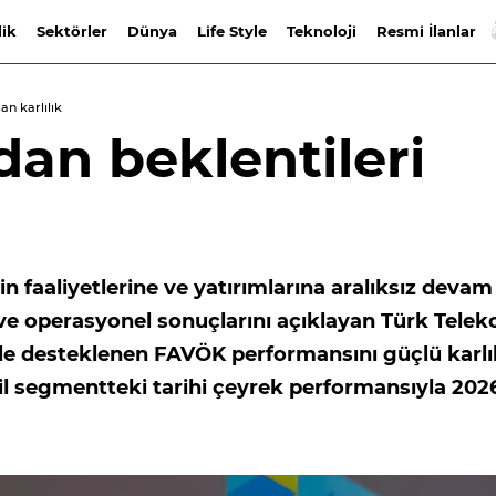
lik
Sektörler
Dünya
Life Style
Teknoloji
Resmi İlanlar
an karlılık
dan beklentileri
in faaliyetlerine ve yatırımlarına aralıksız devam
al ve operasyonel sonuçlarını açıklayan Türk Tele
ile desteklenen FAVÖK performansını güçlü karlı
il segmentteki tarihi çeyrek performansıyla 202