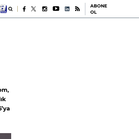
ABONE
OL
kom,
lık
6’ya