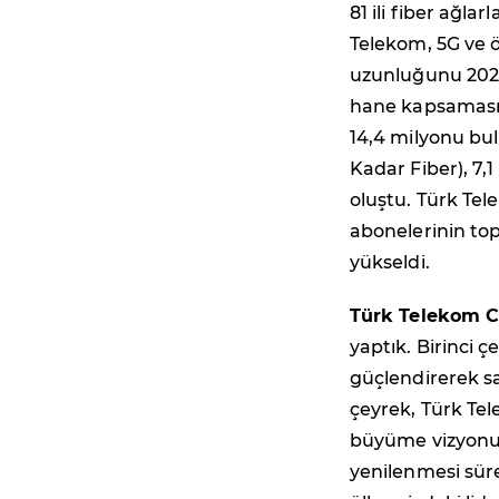
81 ili fiber ağla
Telekom, 5G ve ö
uzunluğunu 2026 
hane kapsaması 
14,4 milyonu bu
Kadar Fiber), 7,
oluştu. Türk Tel
abonelerinin top
yükseldi.
Türk Telekom C
yaptık. Birinci
güçlendirerek sa
çeyrek, Türk Tel
büyüme vizyonum
yenilenmesi süre