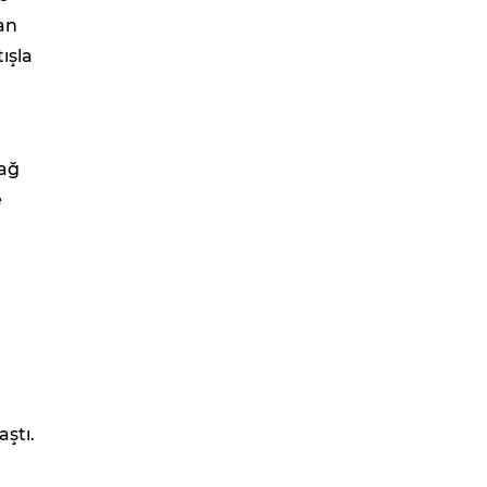
lan
ışla
 ağ
e
aştı.