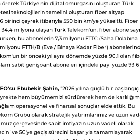
rla örerek Türkiye'nin dijital omurgasını oluşturan Türk
tesi teknolojilerin temelini oluşturan fiber altyapı
birinci çeyrek itibarıyla 550 bin km'ye yükseltti. Fiber
34,4 milyona ulaşan Türk Telekom'un, fiber abone sayı
lurken; bu abonelerin 7,3 milyonu FTTC (Saha Dolabına
1 milyonu FTTH/B (Eve / Binaya Kadar Fiber) abonelerin
ekom'un bir önceki yıl aynı dönemde yüzde 90,1 olan fib
lam sabit genişbant aboneleri içindeki payı yüzde 93,6
EO'su Ebubekir Şahin,
"2026 yılına güçlü bir başlangıç
 çeyrekte hem büyümemizi sürdürerek hem de karlılığımı
ğlam operasyonel ve finansal sonuçlar elde ettik. Bu
ekom Grubu olarak stratejik yatırımlarımız ve uzun vade
uz çerçevesinde sabit imtiyazın uzun vadeli olarak
cini ve 5G'ye geçiş sürecini başarıyla tamamlayarak