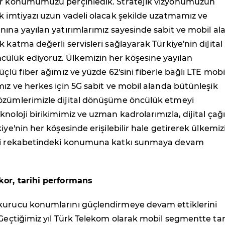
er konumumuzu perçinledik. Stratejik vizyonumuzun
k imtiyazı uzun vadeli olacak şekilde uzatmamız ve
nına yayılan yatırımlarımız sayesinde sabit ve mobil a
k katma değerli servisleri sağlayarak Türkiye'nin dijital
lük ediyoruz. Ülkemizin her köşesine yayılan
üçlü fiber ağımız ve yüzde 62'sini fiberle bağlı LTE mobi
mız ve herkes için 5G sabit ve mobil alanda bütünleşik
özümlerimizle dijital dönüşüme öncülük etmeyi
knoloji birikimimiz ve uzman kadrolarımızla, dijital çağ
iye'nin her köşesinde erişilebilir hale getirerek ülkemiz
oji rekabetindeki konumuna katkı sunmaya devam
kor, tarihi performans
kurucu konumlarını güçlendirmeye devam ettiklerini
"Geçtiğimiz yıl Türk Telekom olarak mobil segmentte tar