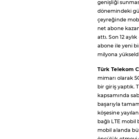
genişliği sunmas
dönemindeki güç
çeyreğinde mobi
net abone kazanı
attı. Son 12 ayl
abone ile yeni b
milyona yükseldi
Türk Telekom C
mimarı olarak 5
bir giriş yaptık
kapsamında sabit
başarıyla tamam
köşesine yayılan 
bağlı LTE mobil 
mobil alanda bü
öncülük etmeyi 