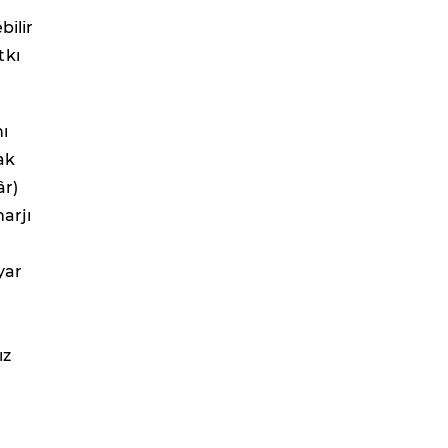
bilir
tkı
ı
ak
âr)
arjı
yar
ız