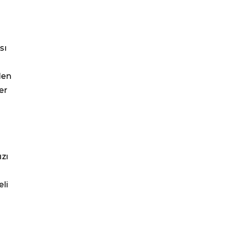
sı
den
er
zı
li