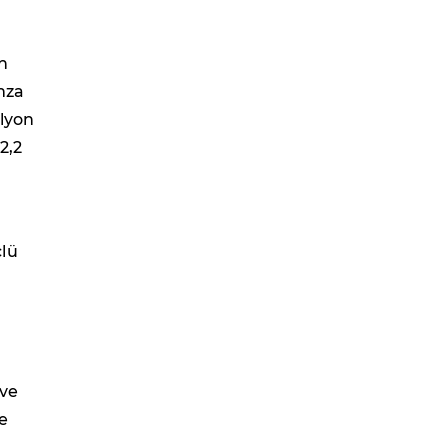
n
imza
ilyon
2,2
çlü
 ve
e