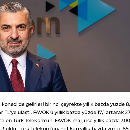
 konsolide gelirleri birinci çeyrekte yıllık bazda yüzde 8
ar TL'ye ulaştı. FAVÖK'ü yıllık bazda yüzde 17,1 artarak 2
selen Türk Telekom'un, FAVÖK marjı ise yıllık bazda 30
,3 oldu. Türk Telekom'un, net karı yıllık bazda yüzde 55,