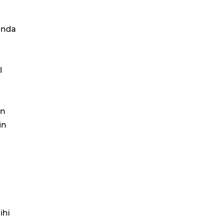
landa
l
ın
in
ihi