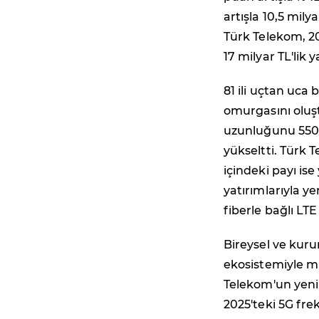
artışla 10,5 mily
Türk Telekom, 20
17 milyar TL'lik 
81 ili uçtan uca 
omurgasını oluşt
uzunluğunu 550 
yükseltti. Türk 
içindeki payı ise
yatırımlarıyla y
fiberle bağlı LTE
Bireysel ve kuru
ekosistemiyle m
Telekom'un yeni 
2025'teki 5G fr