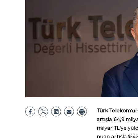
Türk Telekom
'un
artışla 64,9 mily
milyar TL'ye yük
puan artışla %42