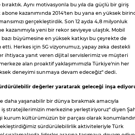
 bıraktık. Aynı motivasyonla bu yıla da güçlü bir giriş
et abone kazanımında 2014'ten bu yana en yüksek birinc
mansımızı gerçekleştirdik. Son 12 ayda 4,8 milyonluk
ne kazanımıyla yeni bir rekor seviyeye ulaştık. Mobil
bazı büyümesine en yüksek katkıyı bu çeyrekte de
tti. Herkes için 5G vizyonumuz, yapay zeka destekli
 ihtiyaca yanıt veren dijital servislerimiz ve müşteri
erkeze alan proaktif yaklaşımımızla Türkiye'nin her
üksek deneyimi sunmaya devam edeceğiz" dedi.
sürdürülebilir değerler yaratarak geleceği inşa ediyor
ere daha yaşanabilir bir dünya bırakmak amacıyla
i iş stratejilerimizin merkezine yerleştiriyoruz" diyen Şa
iği kurum kültürümüzün bir parçası olarak konumlandır
ekleştirdiğimiz sürdürülebilirlik aktiviteleriyle Türk
el sıralamalarda liderler arasına taşımaya devam ediyo