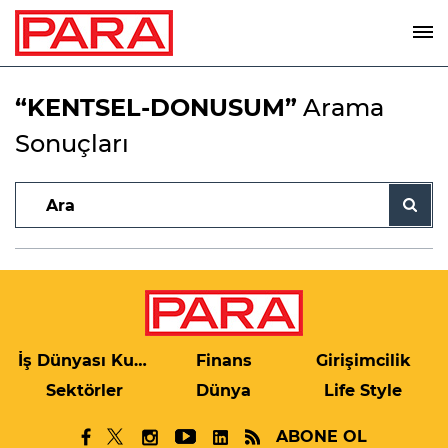
“KENTSEL-DONUSUM”
Arama
Sonuçları
İş Dünyası Kulis
Finans
Girişimcilik
Sektörler
Dünya
Life Style
ABONE OL