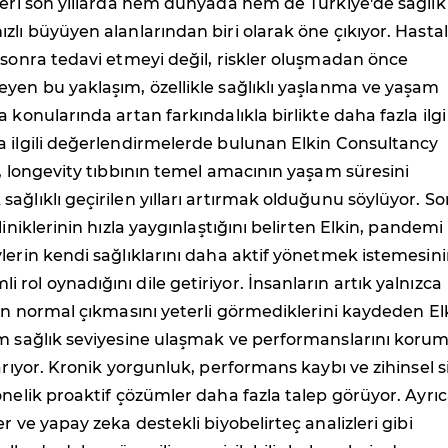
leri son yıllarda hem dünyada hem de Türkiye'de sağlık
zlı büyüyen alanlarından biri olarak öne çıkıyor. Hastal
 sonra tedavi etmeyi değil, riskler oluşmadan önce
yen bu yaklaşım, özellikle sağlıklı yaşlanma ve yaşam
 konularında artan farkındalıkla birlikte daha fazla ilgi
a ilgili değerlendirmelerde bulunan Elkin Consultancy
n, longevity tıbbının temel amacının yaşam süresini
ağlıklı geçirilen yılları artırmak olduğunu söylüyor. So
liniklerinin hızla yaygınlaştığını belirten Elkin, pandemi
lerin kendi sağlıklarını daha aktif yönetmek istemesin
rol oynadığını dile getiriyor. İnsanların artık yalnızca
nın normal çıkmasını yeterli görmediklerini kaydeden El
um sağlık seviyesine ulaşmak ve performanslarını koru
tarıyor. Kronik yorgunluk, performans kaybı ve zihinsel s
önelik proaktif çözümler daha fazla talep görüyor. Ayrı
r ve yapay zeka destekli biyobelirteç analizleri gibi