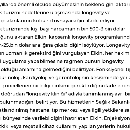
ıllarda önemli ölçüde büyümesinin beklendiğini aktarı
ık turizmi hedeflerine ulaşmasında longevity ve
 tıp alanlarının kritik rol oynayacağını ifade ediyor.
k turizminde kişi başı harcamanın bin 500-3 bin dolar
uğunu aktaran Elkin, kapsamlı longevity programlarınd
-25.bin dolar aralığına çıkabildiğini söylüyor. Longevity
n uzmanlık gerektirdiğini vurgulayan Elkin, her hekim
bbi uygulama yapabilmesine rağmen bunun longevity
lduğu anlamına gelmediğini belirtiyor. Fonksiyonel tı
krinoloji, kardiyoloji ve gerontolojinin kesişiminde yer 
 güncellenen bir bilgi birikimi gerektirdiğini ifade eden
e doğrudan "longevity kliniği" adıyla tanımlanmış ayrı bi
ulunmadığını belirtiyor. Bu hizmetlerin Sağlık Bakanlı
tlandırılmış hastane, tıp merkezi veya ilgili yetkilere s
ı bünyesinde verilebildiğini hatırlatan Elkin, Enjeksiyon
tkiki veya reçeteli cihaz kullanımı yapılan yerlerin huk