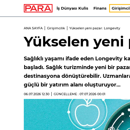
İş Dünyası Kulis
Finans
Girişimci
ANA SAYFA
Girişimcilik
Yükselen yeni pazar: Longevity
Yükselen yeni
Sağlıklı yaşamı ifade eden Longevity 
başladı. Sağlık turizminde yeni bir paza
destinasyona dönüştürebilir. Uzmanlara 
güçlü bir yatırım alanı oluşturuyor…
06.07.2026
12:30
GÜNCELLEME : 07.07.2026
00:01