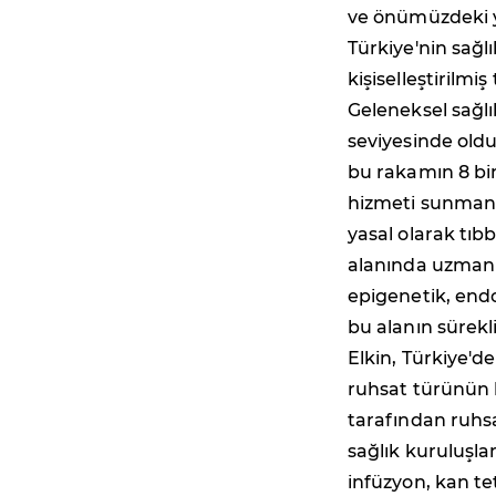
ve önümüzdeki y
Türkiye'nin sağl
kişiselleştirilmiş
Geleneksel sağlı
seviyesinde old
bu rakamın 8 bin
hizmeti sunmanı
yasal olarak tı
alanında uzman o
epigenetik, endo
bu alanın sürekli
Elkin, Türkiye'd
ruhsat türünün b
tarafından ruhsa
sağlık kuruluşlar
infüzyon, kan te