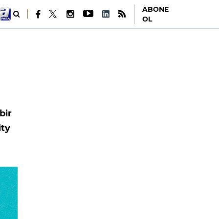
ABONE
OL
bir
ity