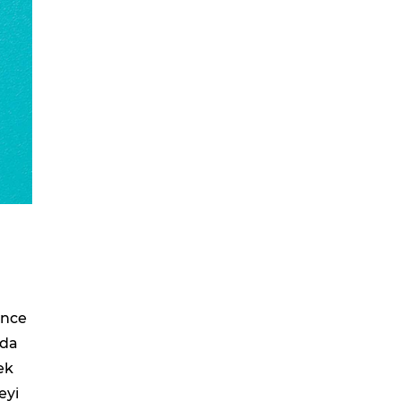
önce
 da
ek
eyi