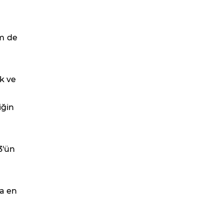
em de
k ve
iğin
3'ün
na en