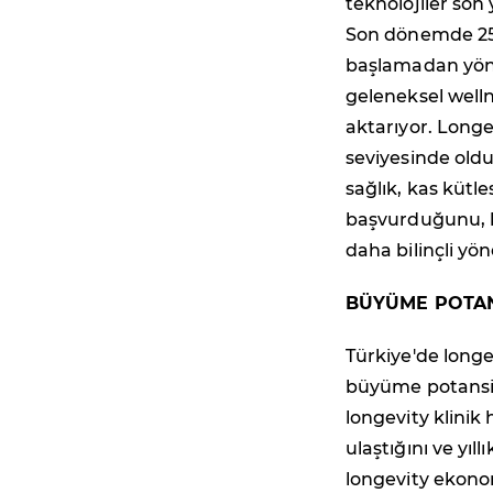
teknolojiler son 
Son dönemde 25-
başlamadan yönet
geleneksel well
aktarıyor. Longe
seviyesinde old
sağlık, kas kütl
başvurduğunu, k
daha bilinçli yö
BÜYÜME POTAN
Türkiye'de long
büyüme potansiy
longevity klinik
ulaştığını ve yı
longevity ekonom