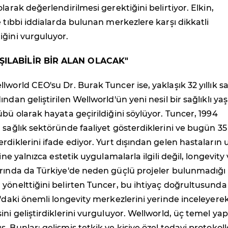
larak değerlendirilmesi gerektiğini belirtiyor. Elkin,
e tıbbi iddialarda bulunan merkezlere karşı dikkatli
iğini vurguluyor.
ILABİLİR BİR ALAN OLACAK"
lworld CEO'su Dr. Burak Tuncer ise, yaklaşık 32 yıllık sa
ından geliştirilen Wellworld'ün yeni nesil bir sağlıklı y
übü olarak hayata geçirildiğini söylüyor. Tuncer, 1994
 sağlık sektöründe faaliyet gösterdiklerini ve bugün 35
rdiklerini ifade ediyor. Yurt dışından gelen hastaların
rine yalnızca estetik uygulamalarla ilgili değil, longevity
arında da Türkiye'de neden güçlü projeler bulunmadığı
yönelttiğini belirten Tuncer, bu ihtiyaç doğrultusunda
a'daki önemli longevity merkezlerini yerinde inceleyere
ini geliştirdiklerini vurguluyor. Wellworld, üç temel yap
. Bunlar; gelişmiş tetkik ve kişiye özel tedavi protokoll