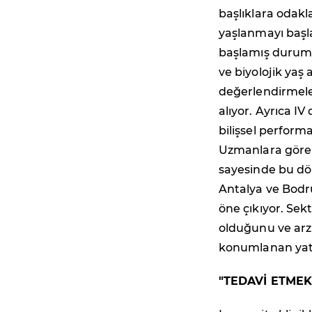
başlıklara odakl
yaşlanmayı başl
başlamış durumd
ve biyolojik yaş
değerlendirmeler
alıyor. Ayrıca IV
bilişsel perform
Uzmanlara göre Tü
sayesinde bu dö
Antalya ve Bodr
öne çıkıyor. Sek
olduğunu ve arzı
konumlanan yatır
"TEDAVİ ETME