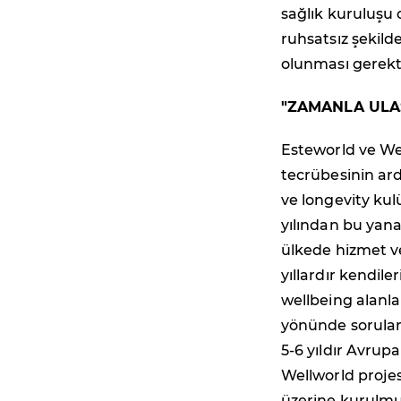
sağlık kuruluşu o
ruhsatsız şekild
olunması gerekt
"ZAMANLA ULAŞ
Esteworld ve Wel
tecrübesinin ard
ve longevity kul
yılından bu yana
ülkede hizmet ve
yıllardır kendile
wellbeing alanl
yönünde sorular 
5-6 yıldır Avrup
Wellworld projes
üzerine kurulmuş