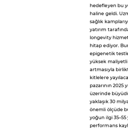
hedefleyen bu ye
haline geldi. Uz
sağlık kampları
yatırım tarafınd
longevity hizmet
hitap ediyor. Bu
epigenetik testle
yüksek maliyetli 
artmasıyla birli
kitlelere yayılac
pazarının 2025 yı
üzerinde büyüdüğ
yaklaşık 30 mil
önemli ölçüde bü
yoğun ilgi 35–55
performans kaybı