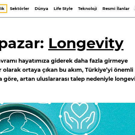
lik
Sektörler
Dünya
Life Style
Teknoloji
Resmi İlanlar
 pazar:
Longevity
kavramı hayatımıza giderek daha fazla girmeye
r olarak ortaya çıkan bu akım, Türkiye’yi önemli 
göre, artan uluslararası talep nedeniyle longev