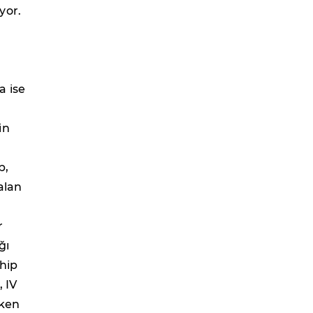
yor.
a ise
in
p,
alan
r
ğı
ahip
, IV
uken