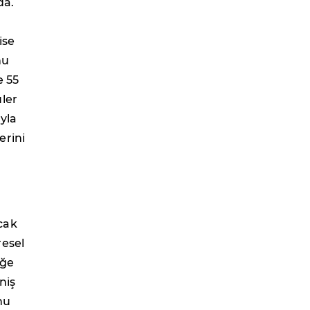
da.
ise
nu
e 55
ler
yla
erini
.
cak
resel
üğe
niş
nu