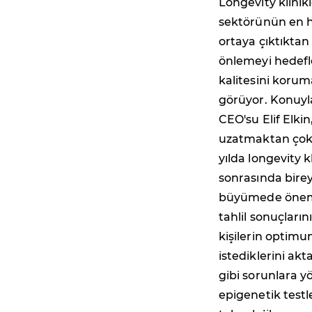
Longevity klinik
sektörünün en hı
ortaya çıktıktan
önlemeyi hedefle
kalitesini koruma
görüyor. Konuyl
CEO'su Elif Elki
uzatmaktan çok s
yılda longevity k
sonrasında birey
büyümede önemli 
tahlil sonuçları
kişilerin optim
istediklerini ak
gibi sorunlara y
epigenetik testle