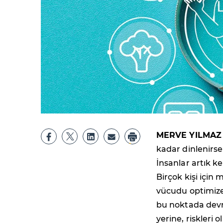
MERVE YILMAZ
kadar dinlenirs
İnsanlar artık k
Birçok kişi içi
vücudu optimize
bu noktada devre
yerine, riskleri