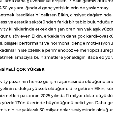
yıllarda daha güvenilir ve erişilebilir hale gelmiş durum
30 yaş aralığındaki genç yetişkinlerin de yaşlanmayı
mek istediklerini belirten Elkin, cinsiyet dağılımında 
ness ve estetik sektöründen farklı bir tablo bulunduğu
vity kliniklerinde erkek danışan oranının yaklaşık yüzd
uğunu söyleyen Elkin, erkeklerin daha çok kardiyovaskü
esi, bilişsel performans ve hormonal denge motivasyonu
adınların ise özellikle perimenopoz ve menopoz süreçl
netmek amacıyla bu hizmetlere yöneldiğini ifade ediyor
SİYELİ ÇOK YÜKSEK
evity pazarının henüz gelişim aşamasında olduğunu an
elinin oldukça yüksek olduğunu dile getiren Elkin, kü
 hizmetleri pazarının 2025 yılında 11 milyar dolar büyükl
llık yüzde 13'ün üzerinde büyüdüğünü belirtiyor. Daha ge
isinin ise yaklaşık 30 milyar dolar seviyesinde olduğu