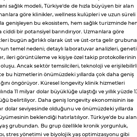
ni sağlık modeli, Türkiye'de de hızla büyüyen bir alan
manlara göre klinikler, wellness kulüpleri ve uzun süreli
yla genişleyen bu ekosistem, hem sağlık turizminde h
a ciddi bir potansiyel barındırıyor. Uzmanlara göre
leri bugün ağırlıklı olarak üst ve üst-orta gelir grubuna
nun temel nedeni; detaylı laboratuvar analizleri, geneti
r, ileri görüntüleme ve kişiye özel takip protokollerinin
oluşu. Ancak sektör temsilcileri, teknoloji ve erişilebilirl
kte bu hizmetlerin önümüzdeki yıllarda çok daha geniş
ağını öngörüyor. Küresel longevity klinik hizmetleri
lında 11 milyar dolar büyüklüğe ulaştığı ve yıllık yüzde 1
ü belirtiliyor. Daha geniş longevity ekonomisinin ise
yar dolar seviyesinde olduğunu ve önümüzdeki yıllarda
yümesinin beklendiği hatırlatılıyor. Türkiye'de bu ala
 yaş grubundan. Bu grup özellikle kronik yorgunluk,
, stres yönetimi ve biyolojik yaş optimizasyonu gibi