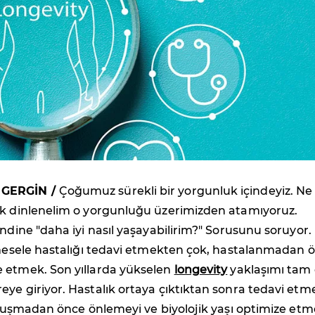
 GERGİN /
Çoğumuz sürekli bir yorgunluk içindeyiz. Ne
ek dinlenelim o yorgunluğu üzerimizden atamıyoruz.
endine "daha iyi nasıl yaşayabilirim?" Sorusunu soruyor.
n mesele hastalığı tedavi etmekten çok, hastalanmadan 
 etmek. Son yıllarda yükselen
longevity
yaklaşımı tam
ye giriyor. Hastalık ortaya çıktıktan sonra tedavi etm
 oluşmadan önce önlemeyi ve biyolojik yaşı optimize etm