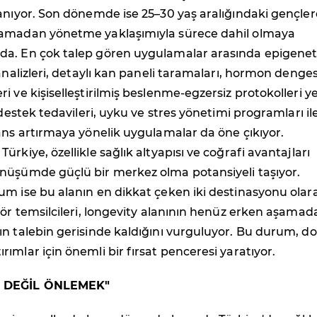
anıyor. Son dönemde ise 25–30 yaş aralığındaki gençle
amadan yönetme yaklaşımıyla sürece dahil olmaya
a. En çok talep gören uygulamalar arasında epigenet
 analizleri, detaylı kan paneli taramaları, hormon denges
i ve kişiselleştirilmiş beslenme-egzersiz protokolleri y
 destek tedavileri, uyku ve stres yönetimi programları il
ans artırmaya yönelik uygulamalar da öne çıkıyor.
rkiye, özellikle sağlık altyapısı ve coğrafi avantajları
nüşümde güçlü bir merkez olma potansiyeli taşıyor.
um ise bu alanın en dikkat çeken iki destinasyonu olar
tör temsilcileri, longevity alanının henüz erken aşamad
n talebin gerisinde kaldığını vurguluyor. Bu durum, d
ımlar için önemli bir fırsat penceresi yaratıyor.
K DEĞİL ÖNLEMEK"