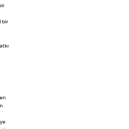
bir
 bir
atkı
nen
un
aye