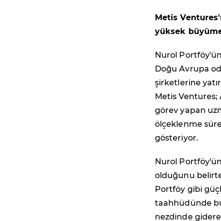
Metis Ventures'
yüksek büyüme p
Nurol Portföy'ün
Doğu Avrupa oda
şirketlerine yat
Metis Ventures; 
görev yapan uzm
ölçeklenme süreç
gösteriyor.
Nurol Portföy'ün
olduğunu belir
Portföy gibi güç
taahhüdünde bul
nezdinde giderek