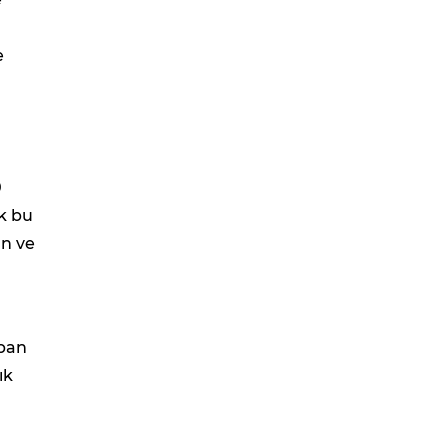
e
0
k bu
an ve
apan
ık