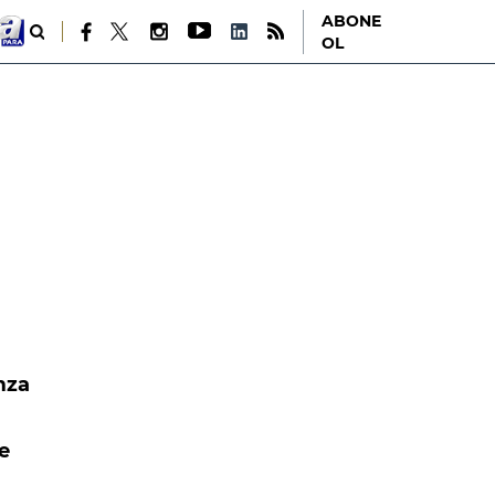
ABONE
OL
imza
e