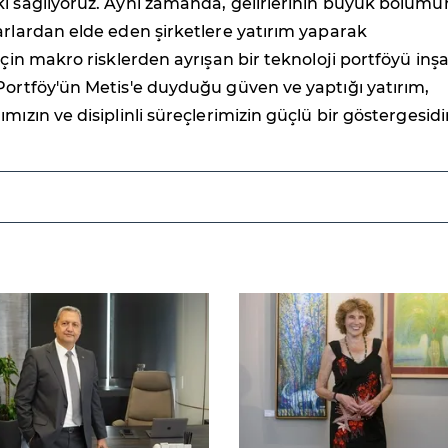
kı sağlıyoruz. Aynı zamanda, gelirlerinin büyük bölüm
arlardan elde eden şirketlere yatırım yaparak
için makro risklerden ayrışan bir teknoloji portföyü inş
Portföy'ün Metis'e duyduğu güven ve yaptığı yatırım,
mızın ve disiplinli süreçlerimizin güçlü bir göstergesidir