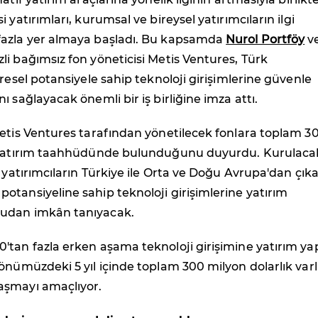
 yatırımları, kurumsal ve bireysel yatırımcıların ilgi
azla yer almaya başladı. Bu kapsamda
Nurol Portföy
v
i bağımsız fon yöneticisi Metis Ventures, Türk
üresel potansiyele sahip teknoloji girişimlerine güvenle
ı sağlayacak önemli bir iş birliğine imza attı.
etis Ventures tarafından yönetilecek fonlara toplam 3
 yatırım taahhüdünde bulunduğunu duyurdu. Kurulaca
k yatırımcıların Türkiye ile Orta ve Doğu Avrupa'dan çık
tansiyeline sahip teknoloji girişimlerine yatırım
udan imkân tanıyacak.
'tan fazla erken aşama teknoloji girişimine yatırım y
önümüzdeki 5 yıl içinde toplam 300 milyon dolarlık varl
aşmayı amaçlıyor.