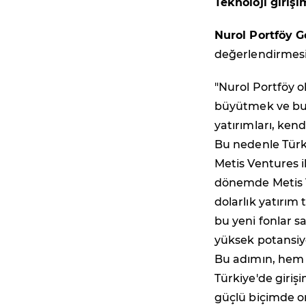
Teknoloji giriş
Nurol Portföy 
değerlendirmesin
"Nurol Portföy ol
büyütmek ve bu 
yatırımları, kend
Bu nedenle Türk 
Metis Ventures 
dönemde Metis V
dolarlık yatırı
bu yeni fonlar s
yüksek potansiye
Bu adımın, hem 
Türkiye'de giriş
güçlü biçimde o