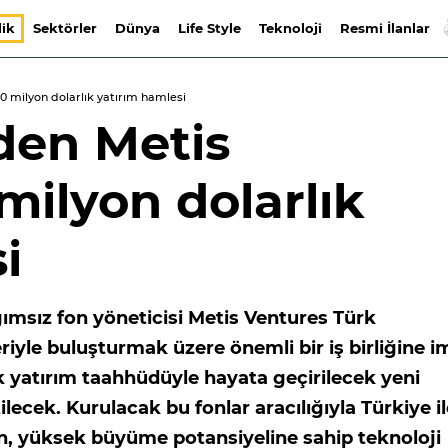
lik
Sektörler
Dünya
Life Style
Teknoloji
Resmi İlanlar
0 milyon dolarlık yatırım hamlesi
den Metis
milyon dolarlık
i
ğımsız fon yöneticisi Metis Ventures Türk
leriyle buluşturmak üzere önemli bir iş birliğine 
ık yatırım taahhüdüyle hayata geçirilecek yeni
lecek. Kurulacak bu fonlar aracılığıyla Türkiye il
, yüksek büyüme potansiyeline sahip teknoloji