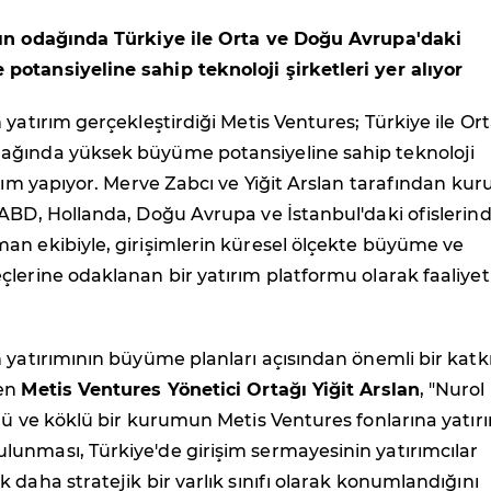
ın odağında Türkiye ile Orta ve Doğu Avrupa'daki
otansiyeline sahip teknoloji şirketleri yer alıyor
 yatırım gerçekleştirdiği Metis Ventures; Türkiye ile Or
ğında yüksek büyüme potansiyeline sahip teknoloji
ırım yapıyor. Merve Zabcı ve Yiğit Arslan tarafından kur
ABD, Hollanda, Doğu Avrupa ve İstanbul'daki ofislerin
an ekibiyle, girişimlerin küresel ölçekte büyüme ve
lerine odaklanan bir yatırım platformu olarak faaliyet
 yatırımının büyüme planları açısından önemli bir katk
ten
Metis Ventures Yönetici Ortağı Yiğit Arslan
, "Nurol
lü ve köklü bir kurumun Metis Ventures fonlarına yatır
unması, Türkiye'de girişim sermayesinin yatırımcılar
 daha stratejik bir varlık sınıfı olarak konumlandığını