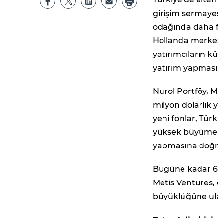
girişim sermayesi
odağında daha f
Hollanda merkezl
yatırımcıların k
yatırım yapmasın
Nurol Portföy, M
milyon dolarlık
yeni fonlar, Tür
yüksek büyüme po
yapmasına doğr
Bugüne kadar 60
Metis Ventures, 
büyüklüğüne ul