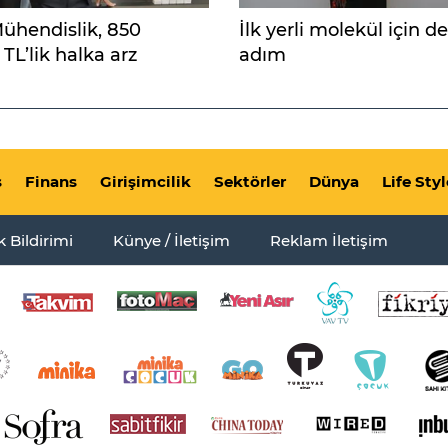
ühendislik, 850
İlk yerli molekül için d
TL’lik halka arz
adım
in yatırım planını
ı
s
Finans
Girişimcilik
Sektörler
Dünya
Life Styl
ik Bildirimi
Künye / İletişim
Reklam İletişim