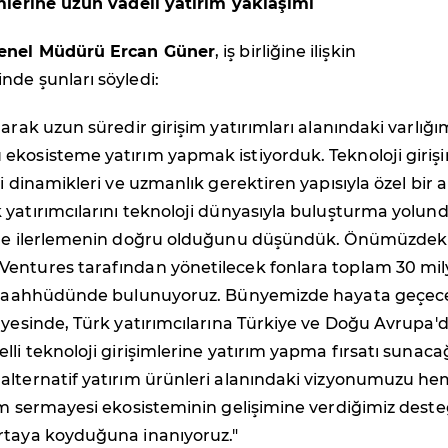
imlerine uzun vadeli yatırım yaklaşımı
Genel Müdürü Ercan Güner
, iş birliğine ilişkin
de şunları söyledi:
arak uzun süredir girişim yatırımları alanındaki varlığım
ekosisteme yatırım yapmak istiyorduk. Teknoloji giriş
i dinamikleri ve uzmanlık gerektiren yapısıyla özel bir a
yatırımcılarını teknoloji dünyasıyla buluşturma yolun
ile ilerlemenin doğru olduğunu düşündük. Önümüzdek
entures tarafından yönetilecek fonlara toplam 30 mi
m taahhüdünde bulunuyoruz. Bünyemizde hayata geçec
ayesinde, Türk yatırımcılarına Türkiye ve Doğu Avrupa'
lli teknoloji girişimlerine yatırım yapma fırsatı sunacağ
alternatif yatırım ürünleri alanındaki vizyonumuzu he
im sermayesi ekosisteminin gelişimine verdiğimiz deste
rtaya koyduğuna inanıyoruz."