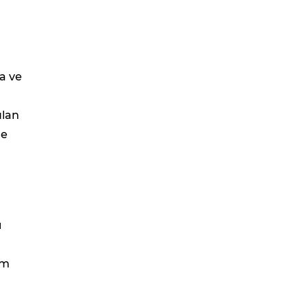
ta ve
ulan
de
ı
ım