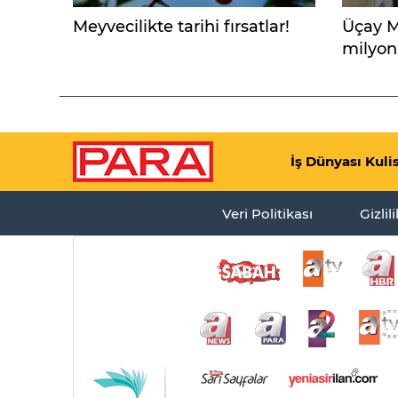
Meyvecilikte tarihi fırsatlar!
Üçay M
milyon 
gelirin
açıklad
İş Dünyası Kuli
Veri Politikası
Gizlil