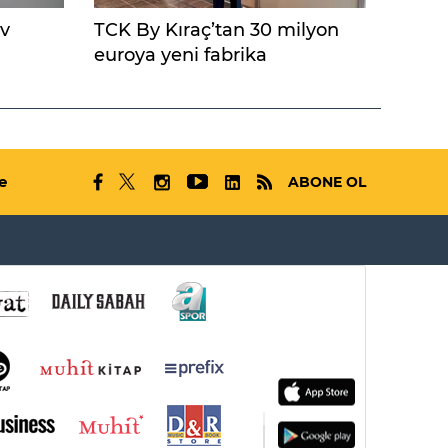
ev
TCK By Kıraç’tan 30 milyon
euroya yeni fabrika
e
ABONE OL