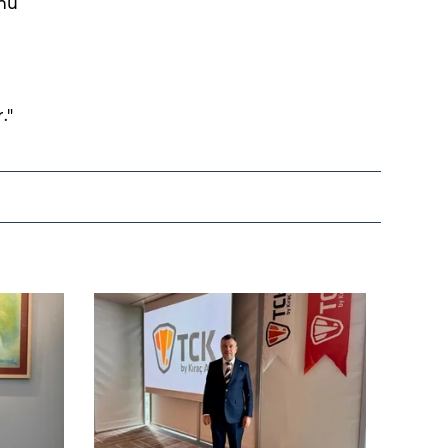
ünü
a
."