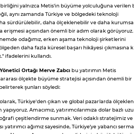
 birliğini yalnızca Metis'in büyüme yolculuğuna verilen 
ğil, aynı zamanda Türkiye ve bölgedeki teknoloji
aha sürdürülebilir, daha ölçeklenebilir ve daha kurumsal
a erişmesi açısından önemli bir adım olarak görüyoruz.
mde odağımız, erken aşama teknoloji şirketlerini
ölgeden daha fazla küresel başarı hikâyesi çıkmasına k
 ifadelerini kullandı.
Yönetici Ortağı Merve Zabcı
bu yatırımın Metis
lararası ölçekte büyüme stratejisi açısından önemli bir
lirterek şunları söyledi:
olarak, Türkiye'den çıkan ve global pazarlarda ölçekle
ım yapıyoruz. Amacımız, yatırımcılarımıza dolar bazlı uz
 coğrafi çeşitlendirme sunmak. Veri odaklı stratejimiz ve
sı yatırımcı ağımız sayesinde, Türkiye'ye yabancı serm