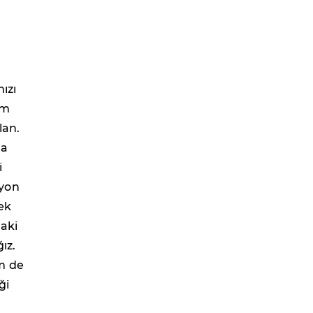
ızı
im
lan.
da
i
lyon
ek
daki
ız.
m de
ği