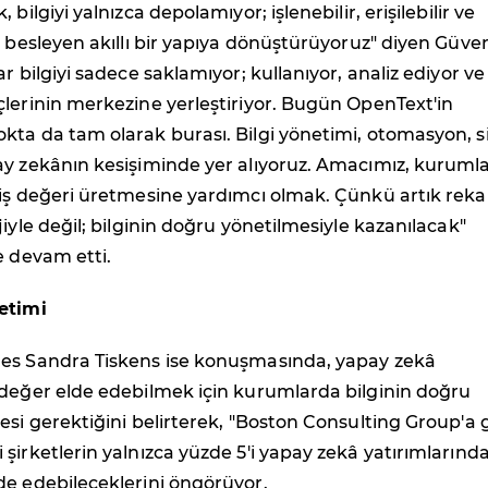
 bilgiyi yalnızca depolamıyor; işlenebilir, erişilebilir ve
i besleyen akıllı bir yapıya dönüştürüyoruz" diyen Güve
r bilgiyi sadece saklamıyor; kullanıyor, analiz ediyor ve
lerinin merkezine yerleştiriyor. Bugün OpenText'in
kta da tam olarak burası. Bilgi yönetimi, otomasyon, s
ay zekânın kesişiminde yer alıyoruz. Amacımız, kurumla
 iş değeri üretmesine yardımcı olmak. Çünkü artık reka
jiyle değil; bilginin doğru yönetilmesiyle kazanılacak"
e devam etti.
etimi
es Sandra Tiskens ise konuşmasında, yapay zekâ
 değer elde edebilmek için kurumlarda bilginin doğru
esi gerektiğini belirterek, "Boston Consulting Group'a 
şirketlerin yalnızca yüzde 5'i yapay zekâ yatırımlarınd
de edebileceklerini öngörüyor.