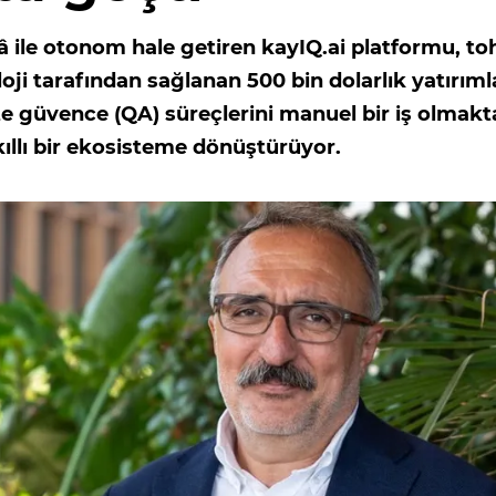
ekâ ile otonom hale getiren kayIQ.ai platformu, t
ji tarafından sağlanan 500 bin dolarlık yatırıml
lite güvence (QA) süreçlerini manuel bir iş olmak
kıllı bir ekosisteme dönüştürüyor.