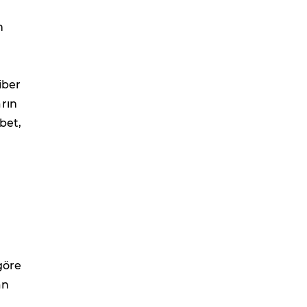
n
iber
rın
bet,
göre
an