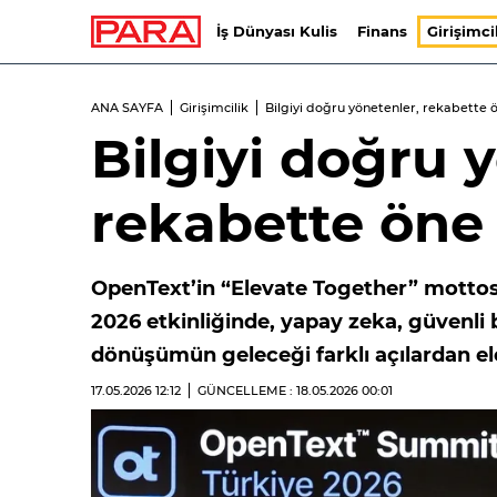
İş Dünyası Kulis
Finans
Girişimci
ANA SAYFA
Girişimcilik
Bilgiyi doğru yönetenler, rekabette 
Bilgiyi doğru 
rekabette öne
OpenText’in “Elevate Together” mottos
2026 etkinliğinde, yapay zeka, güvenli bi
dönüşümün geleceği farklı açılardan ele
17.05.2026
12:12
GÜNCELLEME : 18.05.2026
00:01