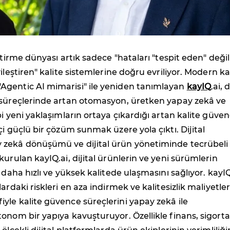
ştirme dünyası artık sadece "hataları "tespit eden" değil
ileştiren" kalite sistemlerine doğru evriliyor. Modern ka
gentic AI mimarisi" ile yeniden tanımlayan
kayIQ
.ai, d
 süreçlerinde artan otomasyon, üretken yapay zekâ ve
bi yeni yaklaşımların ortaya çıkardığı artan kalite güve
çi güçlü bir çözüm sunmak üzere yola çıktı. Dijital
zekâ dönüşümü ve dijital ürün yönetiminde tecrübeli 
kurulan kayIQ.ai, dijital ürünlerin ve yeni sürümlerin
 daha hızlı ve yüksek kalitede ulaşmasını sağlıyor. kayIQ
ardaki riskleri en aza indirmek ve kalitesizlik maliyetler
le kalite güvence süreçlerini yapay zekâ ile
onom bir yapıya kavuşturuyor. Özellikle finans, sigorta,