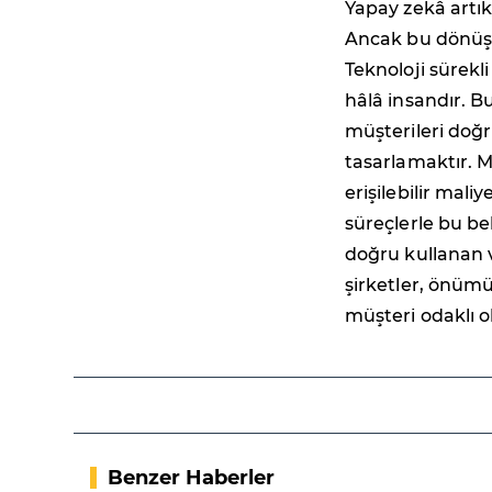
Yapay zekâ artık
Ancak bu dönüşü
Teknoloji sürekli
hâlâ insandır. B
müşterileri doğ
tasarlamaktır. Mü
erişilebilir mal
süreçlerle bu be
doğru kullanan v
şirketler, önüm
müşteri odaklı o
Benzer Haberler