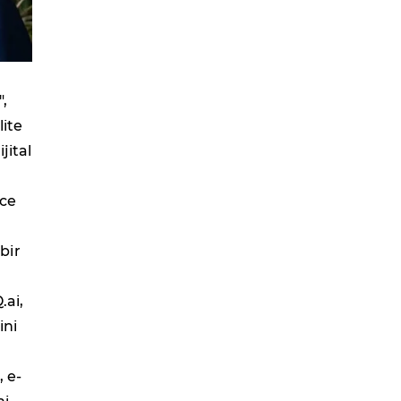
",
lite
ijital
nce
bir
.ai,
ini
 e-