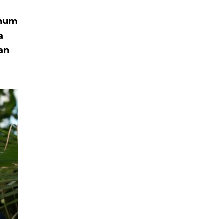
ohum
a
tan