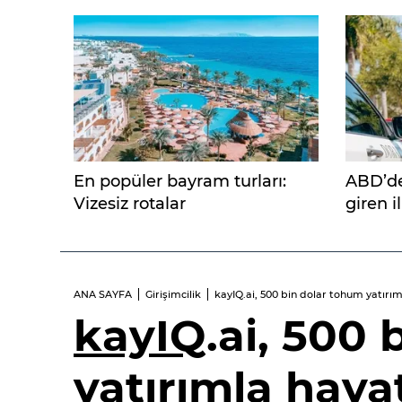
En popüler bayram turları:
ABD’de
Vizesiz rotalar
giren i
tabanc
ANA SAYFA
Girişimcilik
kayIQ.ai, 500 bin dolar tohum yatırı
kayIQ
.ai, 500
yatırımla haya