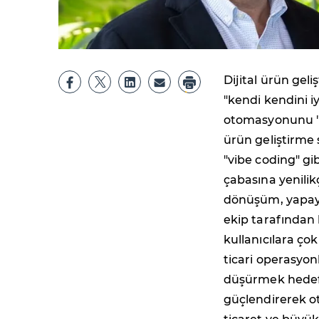
Dijital ürün geli
"kendi kendini iy
otomasyonunu "A
ürün geliştirme
"vibe coding" gi
çabasına yenilik
dönüşüm, yapay 
ekip tarafından 
kullanıcılara çok
ticari operasyonl
düşürmek hedefiy
güçlendirerek ot