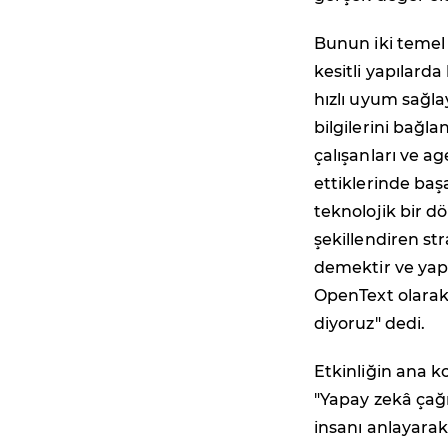
Bunun iki temel 
kesitli yapılarda
hızlı uyum sağla
bilgilerini bağl
çalışanları ve a
ettiklerinde baş
teknolojik bir d
şekillendiren str
demektir ve yap
OpenText olarak 
diyoruz" dedi.
Etkinliğin ana 
"Yapay zekâ çağı
insanı anlayarak