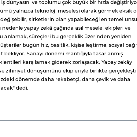
 iş dünyasını ve toplumu çok büyük bir hızla değiştiriyo
mü yalnızca teknoloji meselesi olarak görmek eksik ol
 değişebilir; şirketlerin plan yapabileceği en temel uns
u nedenle yapay zekâ çağında asıl mesele, ekipleri ve
ru anlamak, süreçleri bu gerçeklik üzerinden yeniden
şteriler bugün hız, basitlik, kişiselleştirme, sosyal bağ
iyet bekliyor. Sanayi dönemi mantığıyla tasarlanmış
klentileri karşılamak giderek zorlaşacak. Yapay zekâyı
e zihniyet dönüşümünü ekipleriyle birlikte gerçekleşt
üzdeki dönemde daha rekabetçi, daha çevik ve daha
lacak" dedi.