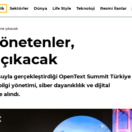
lik
Sektörler
Dünya
Life Style
Teknoloji
Resmi İlanlar
öne çıkacak
yönetenler,
 çıkacak
uyla gerçekleştirdiği OpenText Summit Türkiye
lgi yönetimi, siber dayanıklılık ve dijital
 alındı.