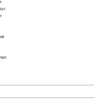
r.
ur.
ur
 ve
iren