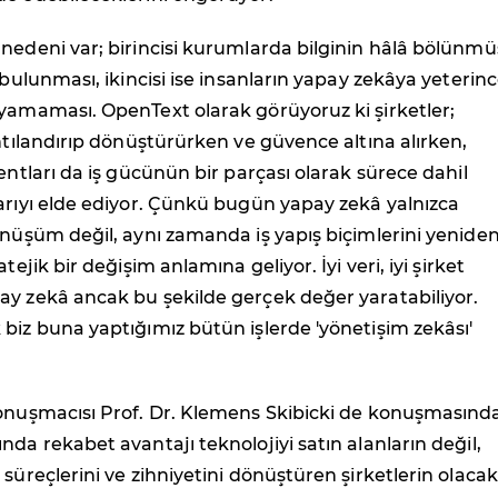
nedeni var; birincisi kurumlarda bilginin hâlâ bölünmü
 bulunması, ikincisi ise insanların yapay zekâya yeterin
yamaması. OpenText olarak görüyoruz ki şirketler;
antılandırıp dönüştürürken ve güvence altına alırken,
gentları da iş gücünün bir parçası olarak sürece dahil
arıyı elde ediyor. Çünkü bugün yapay zekâ yalnızca
önüşüm değil, aynı zamanda iş yapış biçimlerini yenide
atejik bir değişim anlamına geliyor. İyi veri, iyi şirket
ay zekâ ancak bu şekilde gerçek değer yaratabiliyor.
biz buna yaptığımız bütün işlerde 'yönetişim zekâsı'
konuşmacısı Prof. Dr. Klemens Skibicki de konuşmasınd
nda rekabet avantajı teknolojiyi satın alanların değil,
 süreçlerini ve zihniyetini dönüştüren şirketlerin olacak