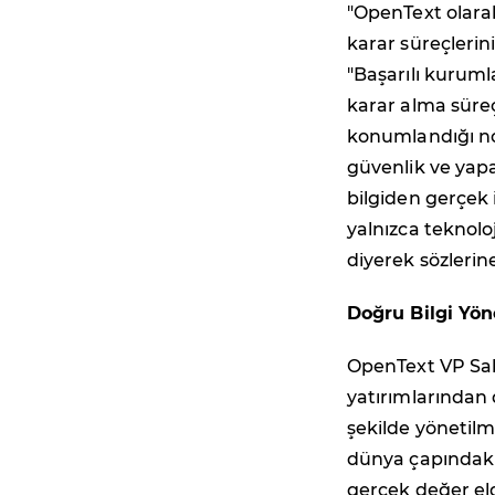
"OpenText olarak,
karar süreçlerin
"Başarılı kurumla
karar alma süreç
konumlandığı no
güvenlik ve yap
bilgiden gerçek
yalnızca teknolo
diyerek sözlerin
Doğru Bilgi Yön
OpenText VP Sal
yatırımlarından
şekilde yönetilm
dünya çapındaki 
gerçek değer el