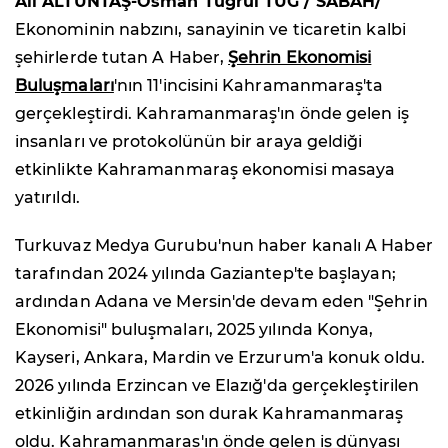
Ali ALTUNTAŞ-Osman Tuğrul TUĞ / SABAH/
Ekonominin nabzını, sanayinin ve ticaretin kalbi
şehirlerde tutan A Haber,
Şehrin Ekonomisi
Buluşmaları
'nın 11'incisini Kahramanmaraş'ta
gerçekleştirdi. Kahramanmaraş'ın önde gelen iş
insanları ve protokolünün bir araya geldiği
etkinlikte Kahramanmaraş ekonomisi masaya
yatırıldı.
Turkuvaz Medya Gurubu'nun haber kanalı A Haber
tarafından 2024 yılında Gaziantep'te başlayan;
ardından Adana ve Mersin'de devam eden "Şehrin
Ekonomisi" buluşmaları, 2025 yılında Konya,
Kayseri, Ankara, Mardin ve Erzurum'a konuk oldu.
2026 yılında Erzincan ve Elazığ'da gerçekleştirilen
etkinliğin ardından son durak Kahramanmaraş
oldu. Kahramanmaraş'ın önde gelen iş dünyası