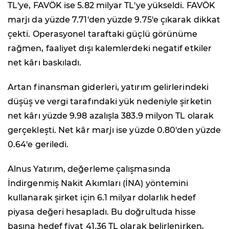
TL'ye, FAVÖK ise 5.82 milyar TL'ye yükseldi. FAVÖK
marjı da yüzde 7.71'den yüzde 9.75'e çıkarak dikkat
çekti. Operasyonel taraftaki güçlü görünüme
rağmen, faaliyet dışı kalemlerdeki negatif etkiler
net kârı baskıladı.
Artan finansman giderleri, yatırım gelirlerindeki
düşüş ve vergi tarafındaki yük nedeniyle şirketin
net kârı yüzde 9.98 azalışla 383.9 milyon TL olarak
gerçekleşti. Net kâr marjı ise yüzde 0.80'den yüzde
0.64'e geriledi.
Alnus Yatırım, değerleme çalışmasında
İndirgenmiş Nakit Akımları (İNA) yöntemini
kullanarak şirket için 6.1 milyar dolarlık hedef
piyasa değeri hesapladı. Bu doğrultuda hisse
başına hedef fiyat 41.36 TL olarak belirlenirken,