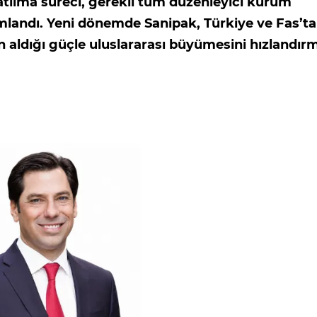
tılma süreci, gerekli tüm düzenleyici kurum
mlandı. Yeni dönemde Sanipak, Türkiye ve Fas’ta
n aldığı güçle uluslararası büyümesini hızlandır