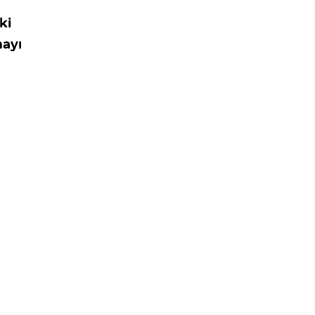
ki
mayı