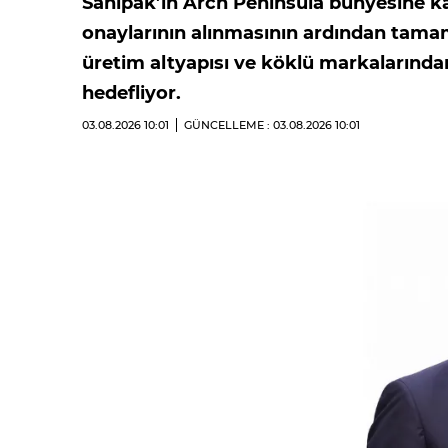
Sanipak’ın Arch Peninsula bünyesine ka
onaylarının alınmasının ardından tama
üretim altyapısı ve köklü markalarında
hedefliyor.
03.08.2026
10:01
GÜNCELLEME : 03.08.2026
10:01