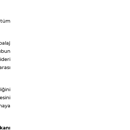
i tüm
balaj
rubun
ideri
arası
ğini
esini
maya
kanı