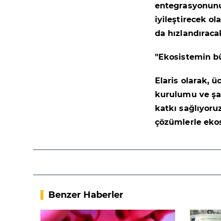
entegrasyonunu
iyileştirecek o
da hızlandıracak
"Ekosistemin b
Elaris olarak, 
kurulumu ve şar
katkı sağlıyoruz
çözümlerle eko
Benzer Haberler