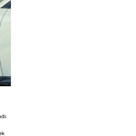
dı.
ek