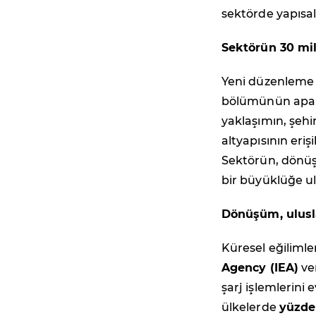
sektörde yapısa
Sektörün 30 mil
Yeni düzenleme k
bölümünün apart
yaklaşımın, şehir
altyapısının eriş
Sektörün, dönüş
bir büyüklüğe ul
Dönüşüm, ulusla
Küresel eğilimle
Agency (IEA)
ver
şarj işlemlerini
ülkelerde
yüzde