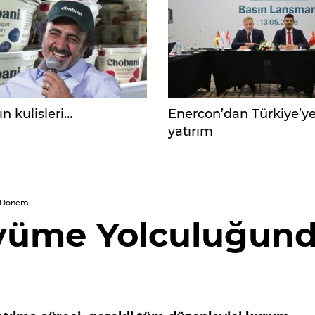
n kulisleri…
Enercon’dan Türkiye’ye
yatırım
i Dönem
üyüme Yolculuğun