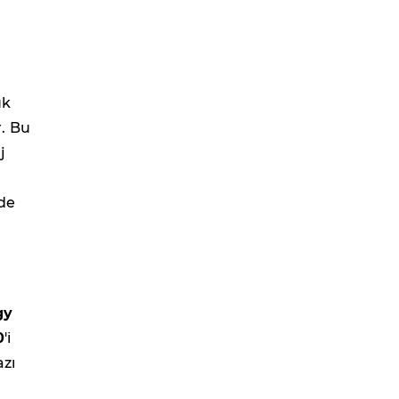
ük
. Bu
j
nde
gy
0
'i
azı