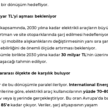
l bir dönüşüm hedefliyor.
yar TL'yi aşması bekleniyor
apsamında, 2030 yılına kadar elektrikli araçların büy
man ve site otoparklarında şarj edilmesi hedefleniyor
 içi mobilite alışkanlıklarını değiştirmesinin yanı sıra şar
ilebilirliğini de önemli ölçüde artırması bekleniyor.
ümle birlikte 2030 yılına kadar
30 milyar TL
'nin üzeri
aşacağı tahmin ediliyor.
rarası ölçekte de karşılık buluyor
r de bu dönüşümle paralel ilerliyor.
International Ener
ilerine göre, elektrikli araç kullanıcılarının
yüzde 70–8
 ev veya iş yerinde gerçekleştiriyor. Bu oran Avrupa'da b
 85'e
kadar çıkıyor. Veriler, şarj altyapısının yaşam