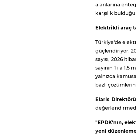
alanlarına enteg
karşılık bulduğ
Elektrikli araç t
Türkiye'de elekt
güçlendiriyor. 20
sayısı, 2026 itib
sayının 1 ila 1,
yalnızca kamusal
bazlı çözümlerin
Elaris Direktör
değerlendirmede
"EPDK'nın, elekt
yeni düzenlemes