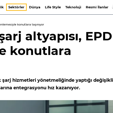
lik
Sektörler
Dünya
Life Style
Teknoloji
Resmi İlanlar
zenlemesiyle konutlara taşınıyor
 şarj altyapısı, EP
e konutlara
k şarj hizmetleri yönetmeliğinde yaptığı değişikl
larına entegrasyonu hız kazanıyor.