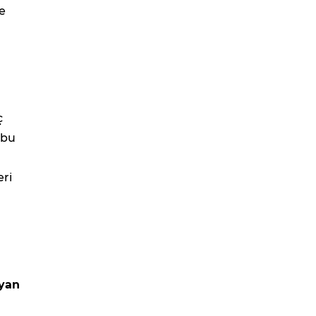
e
ç
e bu
eri
ıyan