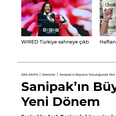
WIRED Türkiye sahneye çıktı
Haftanı
ANA SAYFA
Sektörler
Sanipak’ın Büyüme Yolculuğunda Yen
Sanipak’ın B
Yeni Dönem