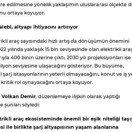
re edilmesine yönelik yaklaşımın uluslararası ölçekte d
unu ortaya koyuyor.
alebi, altyapı ihtiyacını artırıyor
rikli araç sayısındaki hızlı artış da dönüşümün önemini
22 yılında yaklaşık 15 bin seviyesinde olan elektrikli ara
arıyla 400 binin üzerine çıktı. 2030 yılı projeksiyonları is
5 milyon seviyesine ulaşacağını gösteriyor. Bu büyüme,
 şarj istasyonlarının yeterli olmayacağını, konut ve iş y
 kritik rol oynayacağını ortaya koyuyor.
ü Volkan Demir
, düzenlemeye ilişkin olarak yaptığı
 şunları söyledi:
rikli araç ekosisteminde önemli bir eşik niteliği taş
i ile birlikte şarj altyapısının yaşam alanlarına