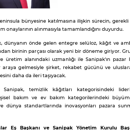
ninsula bünyesine katılmasına ilişkin sürecin, gerekl
um onaylarının alınmasıyla tamamlandığını duyurdu.
, dünyanın önde gelen entegre selüloz, kâğıt ve am
dan birinin parçası olarak yeni bir döneme giriyor. G
ve üretim alanındaki uzmanlığı ile Sanipak'ın pazar l
r araya gelmesiyle şirket, rekabet gücünü ve uluslar
ini daha da ileri taşıyacak.
anipak, temizlik kâğıtları kategorisindeki liderli
 kişisel bakım ve ev bakım kategorilerindeki büyüm
ve dünya standartlarında inovasyonları pazara sun
mlar Eş Başkanı ve Sanipak Yönetim Kurulu Baş