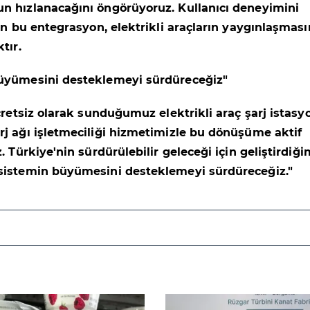
n hızlanacağını öngörüyoruz. Kullanıcı deneyimini
lan bu entegrasyon, elektrikli araçların yaygınlaşması
tır.
üyümesini desteklemeyi sürdüreceğiz"
ücretsiz olarak sunduğumuz elektrikli araç şarj istasy
j ağı işletmeciliği hizmetimizle bu dönüşüme aktif
. Türkiye'nin sürdürülebilir geleceği için geliştirdiği
sistemin büyümesini desteklemeyi sürdüreceğiz."