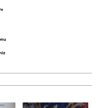
nı
onu
miz