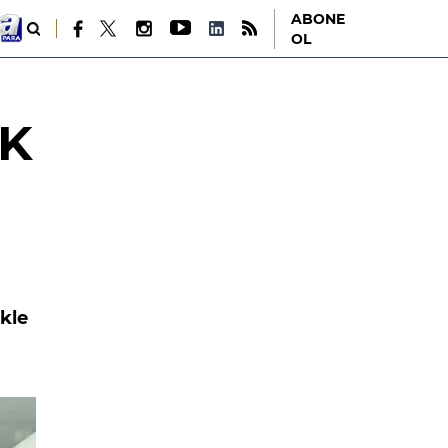
ABONE
OL
DK
ikle