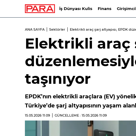
İş Dünyası Kulis
Finans
Girişimci
ANA SAYFA
Sektörler
Elektrikli araç şarj altyapısı, EPDK dü
Elektrikli araç
düzenlemesiyl
taşınıyor
EPDK’nın elektrikli araçlara (EV) yöneli
Türkiye’de şarj altyapısının yaşam alan
15.05.2026
11:09
GÜNCELLEME : 15.05.2026
11:09