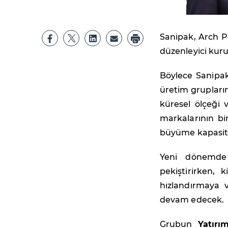
Sanipak, Arch Pe
düzenleyici kur
Böylece Sanipak
üretim grupların
küresel ölçeği 
markalarının bi
büyüme kapasites
Yeni dönemde S
pekiştirirken,
hızlandırmaya 
devam edecek.
Grubun
Yatırı