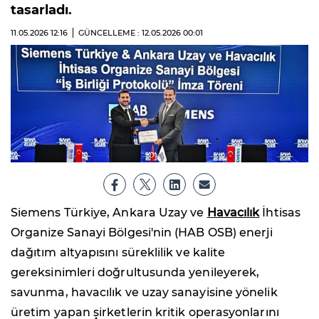
tasarladı.
11.05.2026
12:16
GÜNCELLEME : 12.05.2026
00:01
Siemens Türkiye, Ankara Uzay ve
Havacılık
İhtisas
Organize Sanayi Bölgesi'nin (HAB OSB) enerji
dağıtım altyapısını süreklilik ve kalite
gereksinimleri doğrultusunda yenileyerek,
savunma, havacılık ve uzay sanayisine yönelik
üretim yapan şirketlerin kritik operasyonlarını