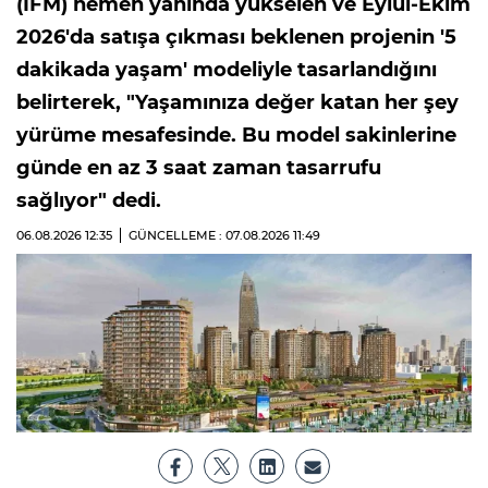
(İFM) hemen yanında yükselen ve Eylül-Ekim
2026'da satışa çıkması beklenen projenin '5
dakikada yaşam' modeliyle tasarlandığını
belirterek, "Yaşamınıza değer katan her şey
yürüme mesafesinde. Bu model sakinlerine
günde en az 3 saat zaman tasarrufu
sağlıyor" dedi.
06.08.2026
12:35
GÜNCELLEME : 07.08.2026
11:49