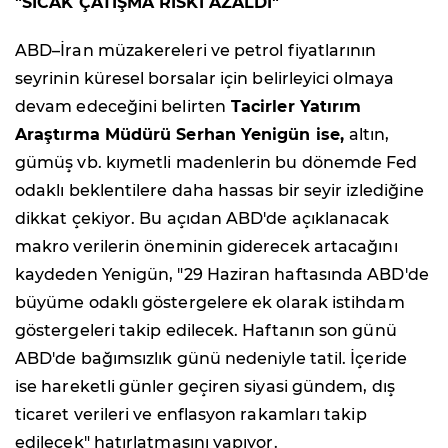
"SICAK ÇATIŞMA RİSKİ AZALDI"
ABD–İran müzakereleri ve petrol fiyatlarının
seyrinin küresel borsalar için belirleyici olmaya
devam edeceğini belirten
Tacirler Yatırım
Araştırma Müdürü Serhan Yenigün ise,
altın,
gümüş vb. kıymetli madenlerin bu dönemde Fed
odaklı beklentilere daha hassas bir seyir izlediğine
dikkat çekiyor. Bu açıdan ABD'de açıklanacak
makro verilerin öneminin giderecek artacağını
kaydeden Yenigün, "29 Haziran haftasında ABD'de
büyüme odaklı göstergelere ek olarak istihdam
göstergeleri takip edilecek. Haftanın son günü
ABD'de bağımsızlık günü nedeniyle tatil. İçeride
ise hareketli günler geçiren siyasi gündem, dış
ticaret verileri ve enflasyon rakamları takip
edilecek" hatırlatmasını yapıyor.