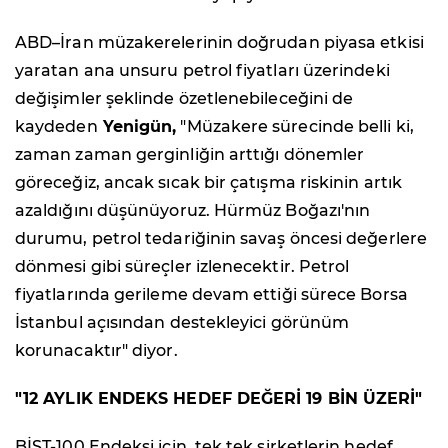
ABD–İran müzakerelerinin doğrudan piyasa etkisi
yaratan ana unsuru petrol fiyatları üzerindeki
değişimler şeklinde özetlenebileceğini de
kaydeden
Yenigün,
"Müzakere sürecinde belli ki,
zaman zaman gerginliğin arttığı dönemler
göreceğiz, ancak sıcak bir çatışma riskinin artık
azaldığını düşünüyoruz. Hürmüz Boğazı'nın
durumu, petrol tedariğinin savaş öncesi değerlere
dönmesi gibi süreçler izlenecektir. Petrol
fiyatlarında gerileme devam ettiği sürece Borsa
İstanbul açısından destekleyici görünüm
korunacaktır" diyor.
"12 AYLIK ENDEKS HEDEF DEĞERİ 19 BİN ÜZERİ"
BİST-100 Endeksi için, tek tek şirketlerin hedef