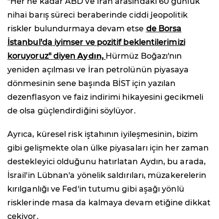
"Her ne kadar ABD ve İran arasındaki 60 günlük
nihai barış süreci beraberinde ciddi jeopolitik
riskler bulundurmaya devam etse
de Borsa
İstanbul'da iyimser ve pozitif beklentilerimizi
koruyoruz" diyen
Aydın,
Hürmüz Boğazı'nın
yeniden açılması ve İran petrolünün piyasaya
dönmesinin sene başında BİST için yazılan
dezenflasyon ve faiz indirimi hikayesini gecikmeli
de olsa güçlendirdiğini söylüyor.
Ayrıca, küresel risk iştahının iyileşmesinin, bizim
gibi gelişmekte olan ülke piyasaları için her zaman
destekleyici olduğunu hatırlatan Aydın, bu arada,
İsrail'in Lübnan'a yönelik saldırıları, müzakerelerin
kırılganlığı ve Fed'in tutumu gibi aşağı yönlü
risklerinde masa da kalmaya devam etiğine dikkat
çekiyor.