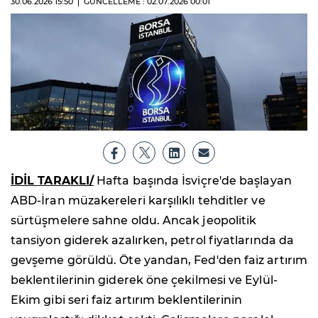
30.06.2026
15:50
GÜNCELLEME : 02.07.2026
00:01
İDİL TARAKLI/
Hafta başında İsviçre'de başlayan
ABD-İran müzakereleri karşılıklı tehditler ve
sürtüşmelere sahne oldu. Ancak jeopolitik
tansiyon giderek azalırken, petrol fiyatlarında da
gevşeme görüldü. Öte yandan, Fed'den faiz artırım
beklentilerinin giderek öne çekilmesi ve Eylül-
Ekim gibi seri faiz artırım beklentilerinin