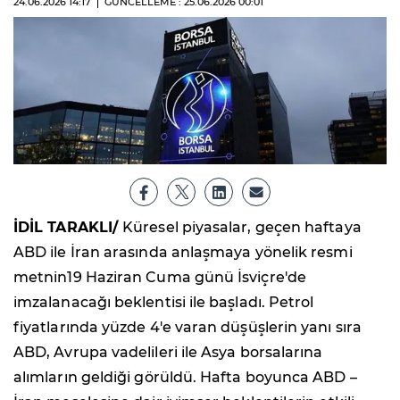
24.06.2026
14:17
GÜNCELLEME : 25.06.2026
00:01
İDİL TARAKLI/
Küresel piyasalar, geçen haftaya
ABD ile İran arasında anlaşmaya yönelik resmi
metnin19 Haziran Cuma günü İsviçre'de
imzalanacağı beklentisi ile başladı. Petrol
fiyatlarında yüzde 4'e varan düşüşlerin yanı sıra
ABD, Avrupa vadelileri ile Asya borsalarına
alımların geldiği görüldü. Hafta boyunca ABD –