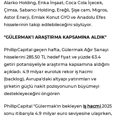
Alarko Holding, Enka İnşaat, Coca Cola İçecek,
Çimsa, Sabancı Holding, Ereğli, Şişe cam, Migros,
Astor Enerji, Emlak Konut GYO ve Anadolu Efes
hisselerinin takip edilebileceğini söylüyor.
"GÜLERMAK'I ARAŞTIRMA KAPSAMINA ALDIK"
PhillipCapital geçen hafta, Gülermak Ağır Sanayi
hisselerini 285.50 TL hedef fiyat ve yüzde 63.4
getiri potansiyeliyle araştırma kapsamına aldığını
açıkladı. 4.9 milyar euroluk rekor iş hacmi
(backlog), Avrupa'daki altyapı yatırımları ve
şirketin güçlü nakit pozisyonunun büyümeyi
destekleyeceğini öngören
PhillipCapital "Gülermak'ın bekleyen
iş hacmi
2025
sonu itibarıyla 4.9 milyar euro seviyesine ulaşırken,