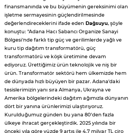
finansmanında ve bu büyümenin gereksinimi olan
işletme sermayesinin güçlendirilmesinde
değerlendireceklerini ifade eden
Dağsuyu
, şöyle
konuştu: "Adana Hacı Sabancı Organize Sanayi
Bölgesi
'
nde farklı tip güç ve gerilimlerde yağlı ve
kuru tip dağıtım transformatörü, güç
transformatörü ve köşk üretimine devam
ediyoruz. Ürettiğimiz ürün teknolojik ve niş bir
ürün. Transformatör sektörü hem ülkemizde hem
de dünyada hızlı büyüyen bir pazar. Adana'daki
tesislerimizin yanı sıra Almanya, Ukrayna ve
Amerika bölgelerindeki dağıtım ağımızla dünyanın
dört bir yanına ürünlerimizi ulaştırıyoruz.
Kurulduğumuz günden bu yana 80
'
den fazla
ülkeye ihracat gerçekleştirdik. 2025 yılında bir
önceki yıla göre yüzde 9 artış ile 4.7 milyar TL ciro