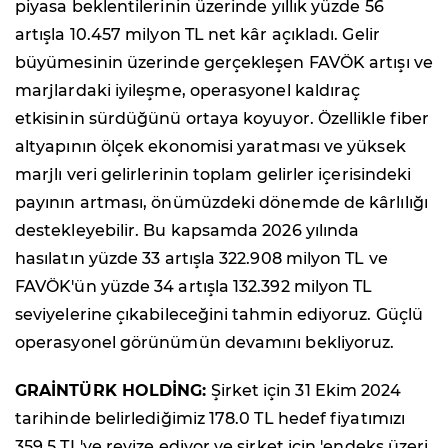
piyasa beklentilerinin üzerinde yıllık yüzde 56
artışla 10.457 milyon TL net kâr açıkladı. Gelir
büyümesinin üzerinde gerçekleşen FAVÖK artışı ve
marjlardaki iyileşme, operasyonel kaldıraç
etkisinin sürdüğünü ortaya koyuyor. Özellikle fiber
altyapının ölçek ekonomisi yaratması ve yüksek
marjlı veri gelirlerinin toplam gelirler içerisindeki
payının artması, önümüzdeki dönemde de kârlılığı
destekleyebilir. Bu kapsamda 2026 yılında
hasılatın yüzde 33 artışla 322.908 milyon TL ve
FAVÖK'ün yüzde 34 artışla 132.392 milyon TL
seviyelerine çıkabileceğini tahmin ediyoruz. Güçlü
operasyonel görünümün devamını bekliyoruz.
GRAİNTÜRK HOLDİNG:
Şirket için 31 Ekim 2024
tarihinde belirlediğimiz 178.0 TL hedef fiyatımızı
359.5 TL'ye revize ediyor ve şirket için 'endeks üzeri