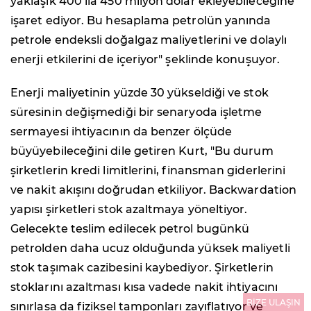
yaklaşık 400 ila 450 milyon dolar ekleyebileceğine
işaret ediyor. Bu hesaplama petrolün yanında
petrole endeksli doğalgaz maliyetlerini ve dolaylı
enerji etkilerini de içeriyor" şeklinde konuşuyor.
Enerji maliyetinin yüzde 30 yükseldiği ve stok
süresinin değişmediği bir senaryoda işletme
sermayesi ihtiyacının da benzer ölçüde
büyüyebileceğini dile getiren Kurt, "Bu durum
şirketlerin kredi limitlerini, finansman giderlerini
ve nakit akışını doğrudan etkiliyor. Backwardation
yapısı şirketleri stok azaltmaya yöneltiyor.
Gelecekte teslim edilecek petrol bugünkü
petrolden daha ucuz olduğunda yüksek maliyetli
stok taşımak cazibesini kaybediyor. Şirketlerin
stoklarını azaltması kısa vadede nakit ihtiyacını
BİZE ULAŞIN
sınırlasa da fiziksel tamponları zayıflatıyor ve