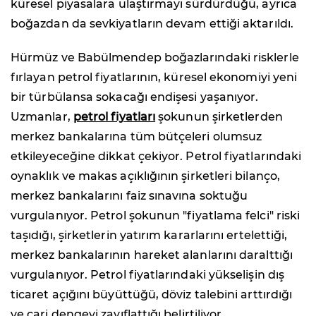
küresel piyasalara ulaştırmayı sürdürdüğü, ayrıca
boğazdan da sevkiyatların devam ettiği aktarıldı.
Hürmüz ve Babülmendep boğazlarındaki risklerle
fırlayan petrol fiyatlarının, küresel ekonomiyi yeni
bir türbülansa sokacağı endişesi yaşanıyor.
Uzmanlar,
petrol fiyatları
şokunun şirketlerden
merkez bankalarına tüm bütçeleri olumsuz
etkileyeceğine dikkat çekiyor. Petrol fiyatlarındaki
oynaklık ve makas açıklığının şirketleri bilanço,
merkez bankalarını faiz sınavına soktuğu
vurgulanıyor. Petrol şokunun "fiyatlama felci" riski
taşıdığı, şirketlerin yatırım kararlarını ertelettiği,
merkez bankalarının hareket alanlarını daralttığı
vurgulanıyor. Petrol fiyatlarındaki yükselişin dış
ticaret açığını büyüttüğü, döviz talebini arttırdığı
ve cari dengeyi zayıflattığı belirtiliyor.