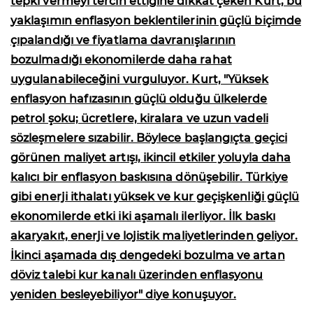
tepki vermeyi tercih ettiğine dikkat çeken Kurt, bu
yaklaşımın enflasyon beklentilerinin güçlü biçimde
çıpalandığı ve fiyatlama davranışlarının
bozulmadığı ekonomilerde daha rahat
uygulanabileceğini vurguluyor. Kurt, "Yüksek
enflasyon hafızasının güçlü olduğu ülkelerde
petrol şoku; ücretlere, kiralara ve uzun vadeli
sözleşmelere sızabilir. Böylece başlangıçta geçici
görünen maliyet artışı, ikincil etkiler yoluyla daha
kalıcı bir enflasyon baskısına dönüşebilir. Türkiye
gibi enerji ithalatı yüksek ve kur geçişkenliği güçlü
ekonomilerde etki iki aşamalı ilerliyor. İlk baskı
akaryakıt, enerji ve lojistik maliyetlerinden geliyor.
İkinci aşamada dış dengedeki bozulma ve artan
döviz talebi kur kanalı üzerinden enflasyonu
yeniden besleyebiliyor" diye konuşuyor.