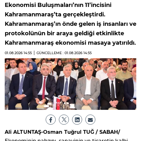
Ekonomisi Buluşmaları’nın 11’incisini
Kahramanmaraş’ta gerçekleştirdi.
Kahramanmaraş’ın önde gelen iş insanları ve
protokolünün bir araya geldiği etkinlikte
Kahramanmaraş ekonomisi masaya yatırıldı.
01.08.2026
14:55
GÜNCELLEME : 01.08.2026
14:55
Ali ALTUNTAŞ-Osman Tuğrul TUĞ / SABAH/
Ekonominin nabzını, sanayinin ve ticaretin kalbi