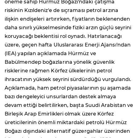
öneme sahip Hürmüz Boğazı'ndaki çatışma
riskinin Kızıldeniz'e de sıçraması petrol arzına
ilişkin endişeleri artırırken, fiyatların beklenenden
daha sınırlı yükselmesinde fiziki arzın güçlü seyrini
koruyacağı beklentisi rol oynadı. Hatırlanacağı
üzere, geçen hafta Uluslararası Enerji Ajansı'ndan
(IEA) yapılan açıklamada Hürmüz ve
Babülmendep boğazlarına yönelik güvenlik
risklerine rağmen Körfez ülkelerinin petrol
ihracatının yüksek seyrini sürdürdüğü vurgulandı.
Açıklamada, ham petrol piyasalarının şu aşamada
bazı dengeleyici unsurlardan destek almaya
devam ettiği belirtilirken, başta Suudi Arabistan ve
Birleşik Arap Emirlikleri olmak üzere Körfez
üreticilerinin önemli miktardaki petrolü Hürmüz
Boğazı dışındaki alternatif güzergahlar üzerinden