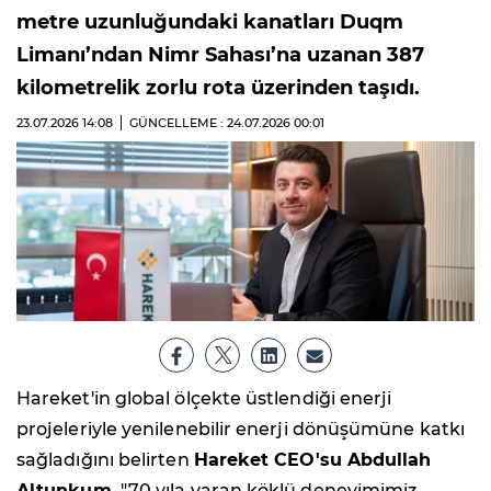
metre uzunluğundaki kanatları Duqm
Limanı’ndan Nimr Sahası’na uzanan 387
kilometrelik zorlu rota üzerinden taşıdı.
23.07.2026
14:08
GÜNCELLEME : 24.07.2026
00:01
Hareket'in global ölçekte üstlendiği enerji
projeleriyle yenilenebilir enerji dönüşümüne katkı
sağladığını belirten
Hareket CEO'su Abdullah
Altunkum
, "70 yıla varan köklü deneyimimiz,